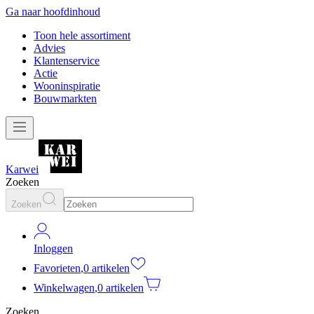
Ga naar hoofdinhoud
Toon hele assortiment
Advies
Klantenservice
Actie
Wooninspiratie
Bouwmarkten
Karwei
Zoeken
Zoeken
Inloggen
Favorieten
,
0 artikelen
Winkelwagen
,
0 artikelen
Zoeken