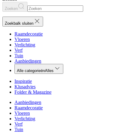
Zoeken
Zoekbalk sluiten
Raamdecoratie
Vloeren
Verlichting
Verf
Tuin
Aanbiedingen
Alle categorieën
Alles
Inspiratie
Klusadvies
Folder & Magazine
Aanbiedingen
Raamdecoratie
Vloeren
Verlichting
Verf
Tuin