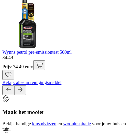
Wynns petrol pre-emissiontest 500ml
34
.
49
Prijs: 34.49 euro
Bekijk alles in reinigingsmiddel
Maak het mooier
Bekijk handige
klusadviezen
en
wooninspiratie
voor jouw huis en
tuin.