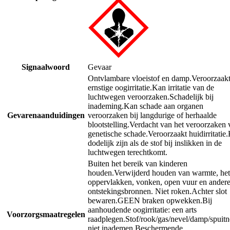
Signaalwoord
Gevaar
Ontvlambare vloeistof en damp.
Veroorzaak
ernstige oogirritatie.
Kan irritatie van de
luchtwegen veroorzaken.
Schadelijk bij
inademing.
Kan schade aan organen
Gevarenaanduidingen
veroorzaken bij langdurige of herhaalde
blootstelling.
Verdacht van het veroorzaken 
genetische schade.
Veroorzaakt huidirritatie.
dodelijk zijn als de stof bij inslikken in de
luchtwegen terechtkomt.
Buiten het bereik van kinderen
houden.
Verwijderd houden van warmte, he
oppervlakken, vonken, open vuur en ander
ontstekingsbronnen. Niet roken.
Achter slot
bewaren.
GEEN braken opwekken.
Bij
aanhoudende oogirritatie: een arts
Voorzorgsmaatregelen
raadplegen.
Stof/rook/gas/nevel/damp/spuitn
niet inademen.
Beschermende