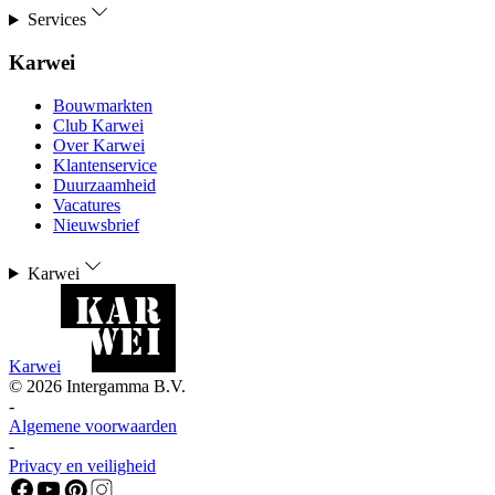
Services
Karwei
Bouwmarkten
Club Karwei
Over Karwei
Klantenservice
Duurzaamheid
Vacatures
Nieuwsbrief
Karwei
Karwei
©
2026
Intergamma B.V.
-
Algemene voorwaarden
-
Privacy en veiligheid