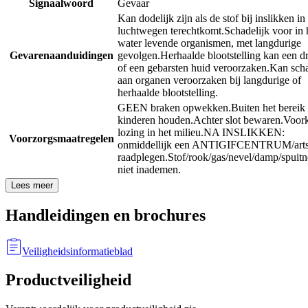
Signaalwoord
Gevaar
Kan dodelijk zijn als de stof bij inslikken in
luchtwegen terechtkomt.
Schadelijk voor in 
water levende organismen, met langdurige
Gevarenaanduidingen
gevolgen.
Herhaalde blootstelling kan een d
of een gebarsten huid veroorzaken.
Kan sch
aan organen veroorzaken bij langdurige of
herhaalde blootstelling.
GEEN braken opwekken.
Buiten het bereik
kinderen houden.
Achter slot bewaren.
Voor
lozing in het milieu.
NA INSLIKKEN:
Voorzorgsmaatregelen
onmiddellijk een ANTIGIFCENTRUM/art
raadplegen.
Stof/rook/gas/nevel/damp/spuitn
niet inademen.
Lees meer
Handleidingen en brochures
Veiligheidsinformatieblad
Productveiligheid