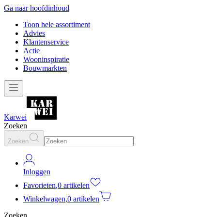
Ga naar hoofdinhoud
Toon hele assortiment
Advies
Klantenservice
Actie
Wooninspiratie
Bouwmarkten
Karwei
Zoeken
Zoeken
Inloggen
Favorieten
,
0 artikelen
Winkelwagen
,
0 artikelen
Zoeken