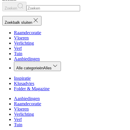
Zoeken
Zoekbalk sluiten
Raamdecoratie
Vloeren
Verlichting
Verf
Tuin
Aanbiedingen
Alle categorieën
Alles
Inspiratie
Klusadvies
Folder & Magazine
Aanbiedingen
Raamdecoratie
Vloeren
Verlichting
Verf
Tuin