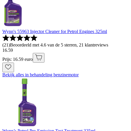
Wynn's 55963 Injector Cleaner for Petrol Engines 325ml
(
21
)
Beoordeeld met 4.6 van de 5 sterren, 21 klantreviews
16
.
59
Prijs: 16.59 euro
Bekijk alles in behandeling benzinemotor
Wynn’s Petrol Pre-Emission Test Treatment 325ml