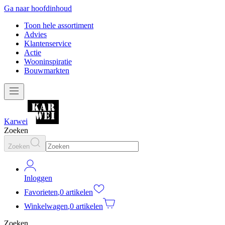
Ga naar hoofdinhoud
Toon hele assortiment
Advies
Klantenservice
Actie
Wooninspiratie
Bouwmarkten
Karwei
Zoeken
Zoeken
Inloggen
Favorieten
,
0 artikelen
Winkelwagen
,
0 artikelen
Zoeken