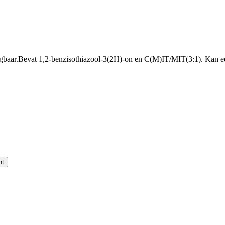
gbaar.
Bevat 1,2-benzisothiazool-3(2H)-on en C(M)IT/MIT(3:1). Kan een
nt