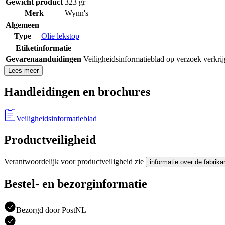
Gewicht product
323 gr
Merk
Wynn's
Algemeen
Type
Olie lekstop
Etiketinformatie
Gevarenaanduidingen
Veiligheidsinformatieblad op verzoek verkrij
Lees meer
Handleidingen en brochures
Veiligheidsinformatieblad
Productveiligheid
Verantwoordelijk voor productveiligheid zie
informatie over de fabrika
Bestel- en bezorginformatie
Bezorgd door PostNL