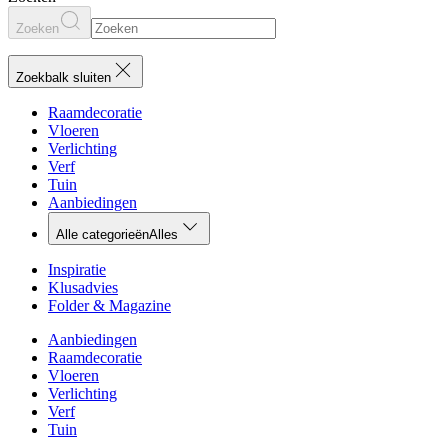
Zoeken
Zoekbalk sluiten
Raamdecoratie
Vloeren
Verlichting
Verf
Tuin
Aanbiedingen
Alle categorieën
Alles
Inspiratie
Klusadvies
Folder & Magazine
Aanbiedingen
Raamdecoratie
Vloeren
Verlichting
Verf
Tuin