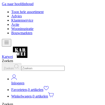
Ga naar hoofdinhoud
Toon hele assortiment
Advies
Klantenservice
Actie
Wooninspiratie
Bouwmarkten
Karwei
Zoeken
Zoeken
Inloggen
Favorieten
,
0 artikelen
Winkelwagen
,
0 artikelen
Zoeken