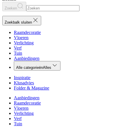
Zoeken
Zoekbalk sluiten
Raamdecoratie
Vloeren
Verlichting
Verf
Tuin
Aanbiedingen
Alle categorieën
Alles
Inspiratie
Klusadvies
Folder & Magazine
Aanbiedingen
Raamdecoratie
Vloeren
Verlichting
Verf
Tuin