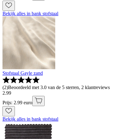
Bekijk alles in bank stofstaal
Stofstaal Gayle zand
(
2
)
Beoordeeld met 3.0 van de 5 sterren, 2 klantreviews
2
.
99
Prijs: 2.99 euro
Bekijk alles in bank stofstaal