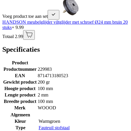
Voeg product toe aan set
HANDSON meubelglijder viltglijder met schroef Ø24 mm bruin 20
stuks
+ 9.99
Totaal 2.99
Specificaties
Product
Productnummer
229983
EAN
8714713180523
Gewicht product
200 gr
Hoogte product
100 mm
Lengte product
2 mm
Breedte product
100 mm
Merk
WOOOD
Algemeen
Kleur
Warmgroen
Type
Fauteuil stofstaal