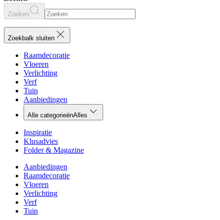
Zoeken
Zoekbalk sluiten
Raamdecoratie
Vloeren
Verlichting
Verf
Tuin
Aanbiedingen
Alle categorieën
Alles
Inspiratie
Klusadvies
Folder & Magazine
Aanbiedingen
Raamdecoratie
Vloeren
Verlichting
Verf
Tuin