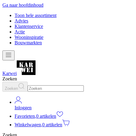
Ga naar hoofdinhoud
Toon hele assortiment
Advies
Klantenservice
Actie
Wooninspiratie
Bouwmarkten
Karwei
Zoeken
Zoeken
Inloggen
Favorieten
,
0 artikelen
Winkelwagen
,
0 artikelen
Zoeken