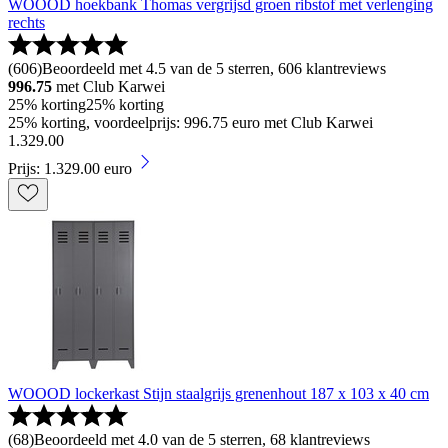
WOOOD hoekbank Thomas vergrijsd groen ribstof met verlenging
rechts
(
606
)
Beoordeeld met 4.5 van de 5 sterren, 606 klantreviews
996.75
met Club Karwei
25% korting
25% korting
25% korting, voordeelprijs: 996.75 euro met Club Karwei
1
.
329
.
00
Prijs: 1.329.00 euro
WOOOD lockerkast Stijn staalgrijs grenenhout 187 x 103 x 40 cm
(
68
)
Beoordeeld met 4.0 van de 5 sterren, 68 klantreviews