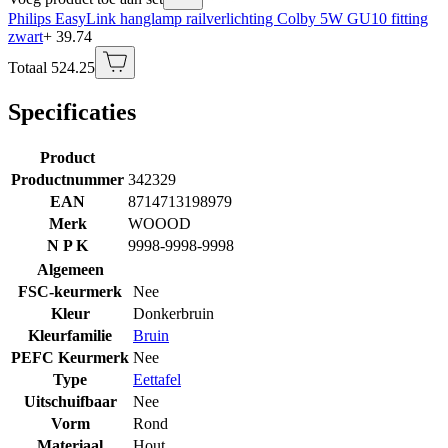
Philips EasyLink hanglamp railverlichting Colby 5W GU10 fitting
zwart
+ 39.74
Totaal 524.25
Specificaties
Product
Productnummer
342329
EAN
8714713198979
Merk
WOOOD
N P K
9998-9998-9998
Algemeen
FSC-keurmerk
Nee
Kleur
Donkerbruin
Kleurfamilie
Bruin
PEFC Keurmerk
Nee
Type
Eettafel
Uitschuifbaar
Nee
Vorm
Rond
Materiaal
Hout