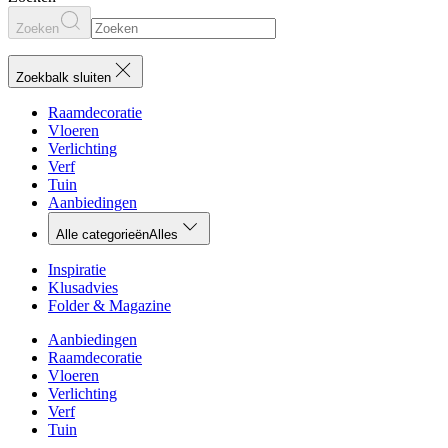
Zoeken
Zoekbalk sluiten
Raamdecoratie
Vloeren
Verlichting
Verf
Tuin
Aanbiedingen
Alle categorieën
Alles
Inspiratie
Klusadvies
Folder & Magazine
Aanbiedingen
Raamdecoratie
Vloeren
Verlichting
Verf
Tuin