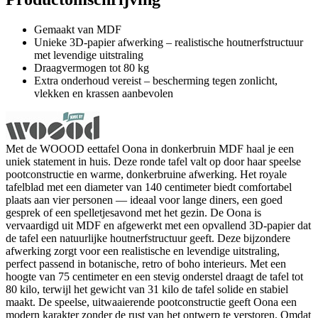
Gemaakt van MDF
Unieke 3D-papier afwerking – realistische houtnerfstructuur
met levendige uitstraling
Draagvermogen tot 80 kg
Extra onderhoud vereist – bescherming tegen zonlicht,
vlekken en krassen aanbevolen
Met de WOOOD eettafel Oona in donkerbruin MDF haal je een
uniek statement in huis. Deze ronde tafel valt op door haar speelse
pootconstructie en warme, donkerbruine afwerking. Het royale
tafelblad met een diameter van 140 centimeter biedt comfortabel
plaats aan vier personen — ideaal voor lange diners, een goed
gesprek of een spelletjesavond met het gezin. De Oona is
vervaardigd uit MDF en afgewerkt met een opvallend 3D-papier dat
de tafel een natuurlijke houtnerfstructuur geeft. Deze bijzondere
afwerking zorgt voor een realistische en levendige uitstraling,
perfect passend in botanische, retro of boho interieurs. Met een
hoogte van 75 centimeter en een stevig onderstel draagt de tafel tot
80 kilo, terwijl het gewicht van 31 kilo de tafel solide en stabiel
maakt. De speelse, uitwaaierende pootconstructie geeft Oona een
modern karakter zonder de rust van het ontwerp te verstoren. Omdat