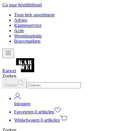
Ga naar hoofdinhoud
Toon hele assortiment
Advies
Klantenservice
Actie
Wooninspiratie
Bouwmarkten
Karwei
Zoeken
Zoeken
Inloggen
Favorieten
,
0 artikelen
Winkelwagen
,
0 artikelen
Zoeken