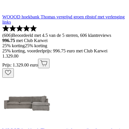
WOOOD hoekbank Thomas vergrijsd groen ribstof met verlenging
links
(
606
)
Beoordeeld met 4.5 van de 5 sterren, 606 klantreviews
996.75
met Club Karwei
25% korting
25% korting
25% korting, voordeelprijs: 996.75 euro met Club Karwei
1
.
329
.
00
Prijs: 1.329.00 euro