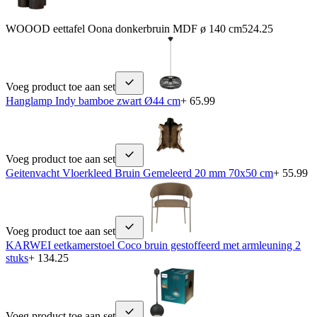
WOOOD eettafel Oona donkerbruin MDF ø 140 cm
524.25
Voeg product toe aan set
Hanglamp Indy bamboe zwart Ø44 cm
+ 65.99
Voeg product toe aan set
Geitenvacht Vloerkleed Bruin Gemeleerd 20 mm 70x50 cm
+ 55.99
Voeg product toe aan set
KARWEI eetkamerstoel Coco bruin gestoffeerd met armleuning 2
stuks
+ 134.25
Voeg product toe aan set