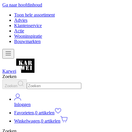
Ga naar hoofdinhoud
Toon hele assortiment
Advies
Klantenservice
Actie
Wooninspiratie
Bouwmarkten
Karwei
Zoeken
Zoeken
Inloggen
Favorieten
,
0 artikelen
Winkelwagen
,
0 artikelen
Zoeken