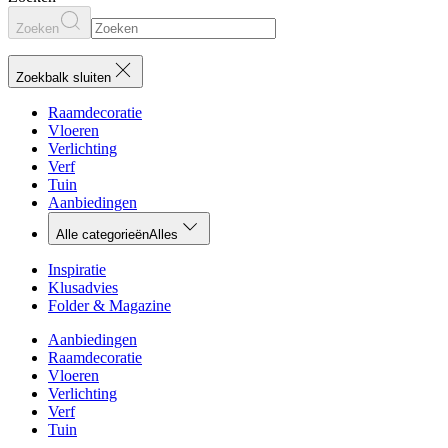
Zoeken
Zoekbalk sluiten
Raamdecoratie
Vloeren
Verlichting
Verf
Tuin
Aanbiedingen
Alle categorieën
Alles
Inspiratie
Klusadvies
Folder & Magazine
Aanbiedingen
Raamdecoratie
Vloeren
Verlichting
Verf
Tuin