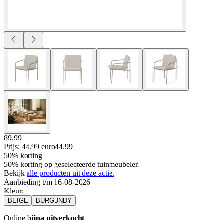
89.99
Prijs: 44.99 euro
44
.
99
50% korting
50% korting op geselecteerde tuinmeubelen
Bekijk
alle producten uit deze actie.
Aanbieding t/m 16-08-2026
Kleur
:
BEIGE
BURGUNDY
Online
bijna uitverkocht