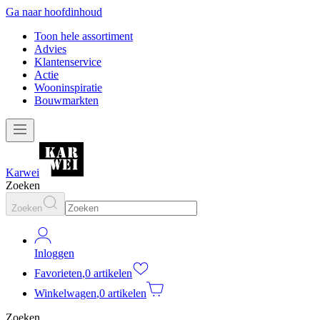
Ga naar hoofdinhoud
Toon hele assortiment
Advies
Klantenservice
Actie
Wooninspiratie
Bouwmarkten
Karwei
Zoeken
Zoeken
Inloggen
Favorieten
,
0 artikelen
Winkelwagen
,
0 artikelen
Zoeken