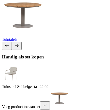
Tuintafels
Handig als set kopen
Tuinstoel Sol beige staal
44.99
Voeg product toe aan set