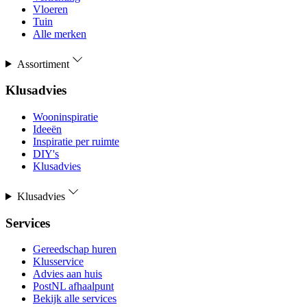
Vloeren
Tuin
Alle merken
Assortiment
Klusadvies
Wooninspiratie
Ideeën
Inspiratie per ruimte
DIY's
Klusadvies
Klusadvies
Services
Gereedschap huren
Klusservice
Advies aan huis
PostNL afhaalpunt
Bekijk alle services