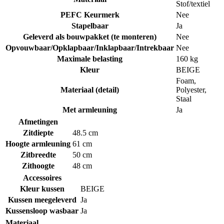
Stof/textiel
PEFC Keurmerk
Nee
Stapelbaar
Ja
Geleverd als bouwpakket (te monteren)
Nee
Opvouwbaar/Opklapbaar/Inklapbaar/Intrekbaar
Nee
Maximale belasting
160 kg
Kleur
BEIGE
Foam
,
Materiaal (detail)
Polyester
,
Staal
Met armleuning
Ja
Afmetingen
Zitdiepte
48.5 cm
Hoogte armleuning
61 cm
Zitbreedte
50 cm
Zithoogte
48 cm
Accessoires
Kleur kussen
BEIGE
Kussen meegeleverd
Ja
Kussensloop wasbaar
Ja
Materiaal