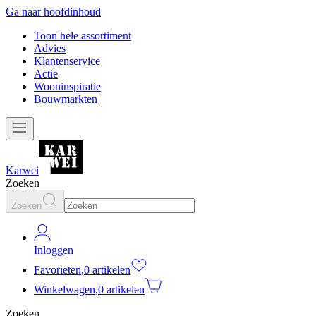
Ga naar hoofdinhoud
Toon hele assortiment
Advies
Klantenservice
Actie
Wooninspiratie
Bouwmarkten
Karwei
Zoeken
Zoeken
Inloggen
Favorieten
,
0 artikelen
Winkelwagen
,
0 artikelen
Zoeken