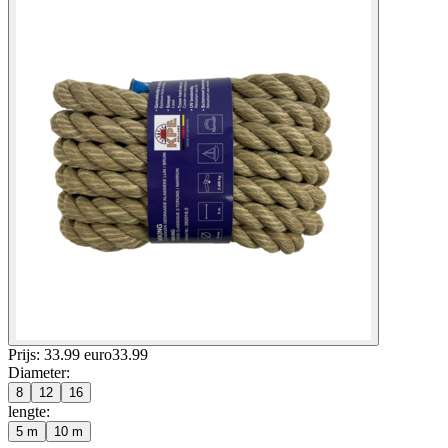
Prijs: 33.99 euro
33
.
99
Diameter
:
8
12
16
lengte
:
5 m
10 m