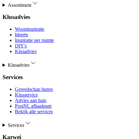
Assortiment
Klusadvies
Wooninspiratie
Ideeën
Inspiratie per ruimte
DIY's
Klusadvies
Klusadvies
Services
Gereedschap huren
Klusservice
Advies aan huis
PostNL afhaalpunt
Bekijk alle services
Services
Karwei