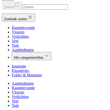
Zoeken
Zoekbalk sluiten
Raamdecoratie
Vloeren
Verlichting
Verf
Tuin
Aanbiedingen
Alle categorieën
Alles
Inspiratie
Klusadvies
Folder & Magazine
Aanbiedingen
Raamdecoratie
Vloeren
Verlichting
Verf
Tuin