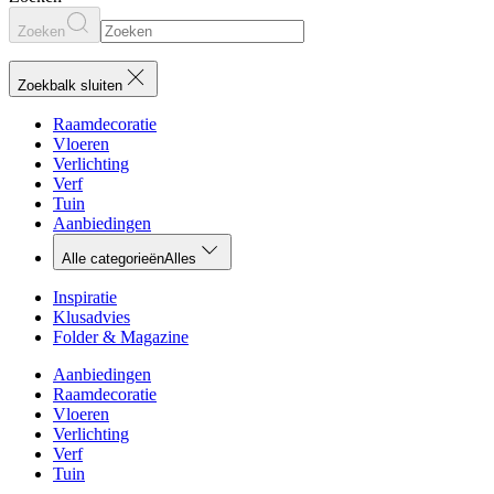
Zoeken
Zoekbalk sluiten
Raamdecoratie
Vloeren
Verlichting
Verf
Tuin
Aanbiedingen
Alle categorieën
Alles
Inspiratie
Klusadvies
Folder & Magazine
Aanbiedingen
Raamdecoratie
Vloeren
Verlichting
Verf
Tuin