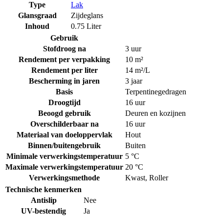
Type
Lak
Glansgraad
Zijdeglans
Inhoud
0.75 Liter
Gebruik
Stofdroog na
3 uur
Rendement per verpakking
10 m²
Rendement per liter
14 m²/L
Bescherming in jaren
3 jaar
Basis
Terpentinegedragen
Droogtijd
16 uur
Beoogd gebruik
Deuren en kozijnen
Overschilderbaar na
16 uur
Materiaal van doeloppervlak
Hout
Binnen/buitengebruik
Buiten
Minimale verwerkingstemperatuur
5 °C
Maximale verwerkingstemperatuur
20 °C
Verwerkingsmethode
Kwast
,
Roller
Technische kenmerken
Antislip
Nee
UV-bestendig
Ja