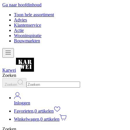
Ga naar hoofdinhoud
Toon hele assortiment
Advies
Klantenservice
Actie
Wooninspiratie
Bouwmarkten
Karwei
Zoeken
Zoeken
Inloggen
Favorieten
,
0 artikelen
Winkelwagen
,
0 artikelen
Zoeken