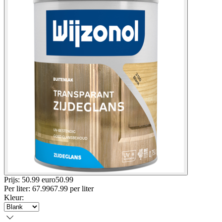
Prijs: 50.99 euro
50
.
99
Per
liter
:
67.99
67.99
per
liter
Kleur
: