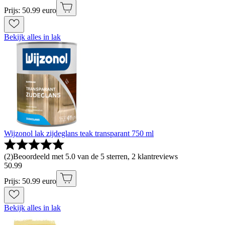
Prijs: 50.99 euro
Bekijk alles in lak
Wijzonol lak zijdeglans teak transparant 750 ml
(
2
)
Beoordeeld met 5.0 van de 5 sterren, 2 klantreviews
50
.
99
Prijs: 50.99 euro
Bekijk alles in lak