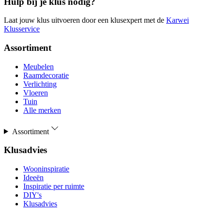
Hulp bij je klus nodig?
Laat jouw klus uitvoeren door een klusexpert met de
Karwei
Klusservice
Assortiment
Meubelen
Raamdecoratie
Verlichting
Vloeren
Tuin
Alle merken
Assortiment
Klusadvies
Wooninspiratie
Ideeën
Inspiratie per ruimte
DIY's
Klusadvies