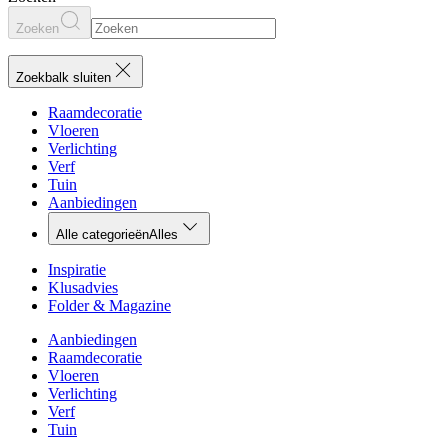
Zoeken
Zoekbalk sluiten
Raamdecoratie
Vloeren
Verlichting
Verf
Tuin
Aanbiedingen
Alle categorieën
Alles
Inspiratie
Klusadvies
Folder & Magazine
Aanbiedingen
Raamdecoratie
Vloeren
Verlichting
Verf
Tuin