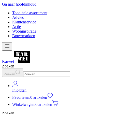
Ga naar hoofdinhoud
Toon hele assortiment
Advies
Klantenservice
Actie
Wooninspiratie
Bouwmarkten
Karwei
Zoeken
Zoeken
Inloggen
Favorieten
,
0 artikelen
Winkelwagen
,
0 artikelen
Zoeken