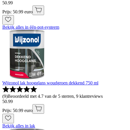
50
.
99
Prijs: 50.99 euro
Bekijk alles in één-pot-systeem
Wijzonol lak hoogglans woudgroen dekkend 750 ml
(
9
)
Beoordeeld met 4.7 van de 5 sterren, 9 klantreviews
50
.
99
Prijs: 50.99 euro
Bekijk alles in lak