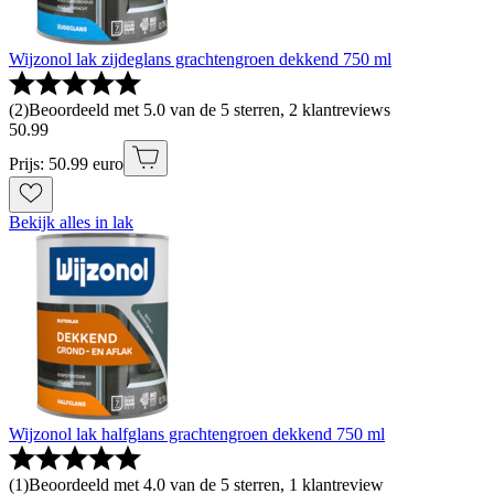
Wijzonol lak zijdeglans grachtengroen dekkend 750 ml
(
2
)
Beoordeeld met 5.0 van de 5 sterren, 2 klantreviews
50
.
99
Prijs: 50.99 euro
Bekijk alles in lak
Wijzonol lak halfglans grachtengroen dekkend 750 ml
(
1
)
Beoordeeld met 4.0 van de 5 sterren, 1 klantreview