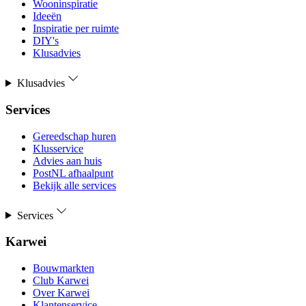
Wooninspiratie
Ideeën
Inspiratie per ruimte
DIY's
Klusadvies
Klusadvies
Services
Gereedschap huren
Klusservice
Advies aan huis
PostNL afhaalpunt
Bekijk alle services
Services
Karwei
Bouwmarkten
Club Karwei
Over Karwei
Klantenservice