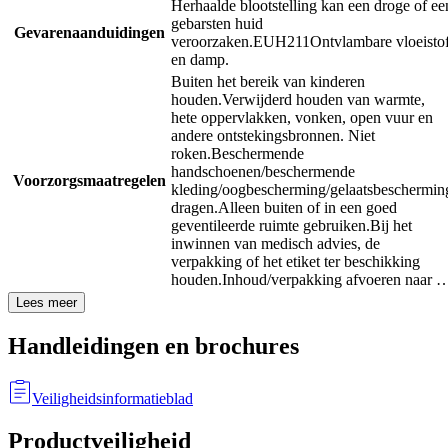
Herhaalde blootstelling kan een droge of ee
gebarsten huid
Gevarenaanduidingen
veroorzaken.
EUH211
Ontvlambare vloeisto
en damp.
Buiten het bereik van kinderen
houden.
Verwijderd houden van warmte,
hete oppervlakken, vonken, open vuur en
andere ontstekingsbronnen. Niet
roken.
Beschermende
handschoenen/beschermende
Voorzorgsmaatregelen
kleding/oogbescherming/gelaatsbeschermin
dragen.
Alleen buiten of in een goed
geventileerde ruimte gebruiken.
Bij het
inwinnen van medisch advies, de
verpakking of het etiket ter beschikking
houden.
Inhoud/verpakking afvoeren naar 
Lees meer
Handleidingen en brochures
Veiligheidsinformatieblad
Productveiligheid