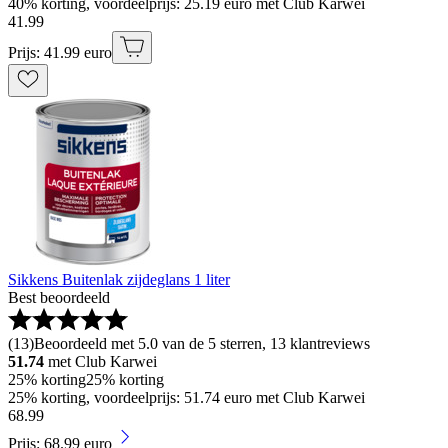
40% korting, voordeelprijs: 25.19 euro met Club Karwei
41
.
99
Prijs: 41.99 euro
Sikkens Buitenlak zijdeglans 1 liter
Best beoordeeld
(
13
)
Beoordeeld met 5.0 van de 5 sterren, 13 klantreviews
51.74
met Club Karwei
25% korting
25% korting
25% korting, voordeelprijs: 51.74 euro met Club Karwei
68
.
99
Prijs: 68.99 euro