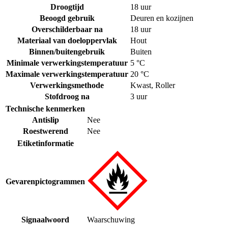
Droogtijd
18 uur
Beoogd gebruik
Deuren en kozijnen
Overschilderbaar na
18 uur
Materiaal van doeloppervlak
Hout
Binnen/buitengebruik
Buiten
Minimale verwerkingstemperatuur
5 °C
Maximale verwerkingstemperatuur
20 °C
Verwerkingsmethode
Kwast
,
Roller
Stofdroog na
3 uur
Technische kenmerken
Antislip
Nee
Roestwerend
Nee
Etiketinformatie
Gevarenpictogrammen
Signaalwoord
Waarschuwing