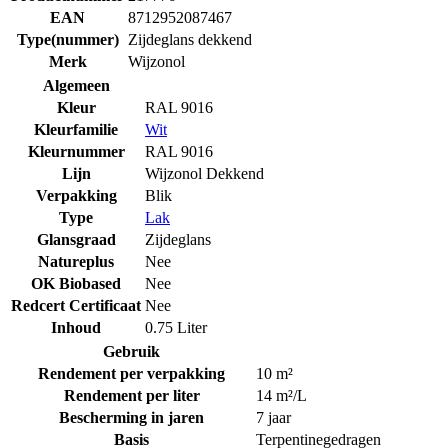
EAN
8712952087467
Type(nummer)
Zijdeglans dekkend
Merk
Wijzonol
Algemeen
Kleur
RAL 9016
Kleurfamilie
Wit
Kleurnummer
RAL 9016
Lijn
Wijzonol Dekkend
Verpakking
Blik
Type
Lak
Glansgraad
Zijdeglans
Natureplus
Nee
OK Biobased
Nee
Redcert Certificaat
Nee
Inhoud
0.75 Liter
Gebruik
Rendement per verpakking
10 m²
Rendement per liter
14 m²/L
Bescherming in jaren
7 jaar
Basis
Terpentinegedragen