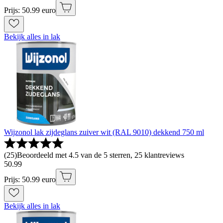
Prijs: 50.99 euro
Bekijk alles in lak
Wijzonol lak zijdeglans zuiver wit (RAL 9010) dekkend 750 ml
(
25
)
Beoordeeld met 4.5 van de 5 sterren, 25 klantreviews
50
.
99
Prijs: 50.99 euro
Bekijk alles in lak