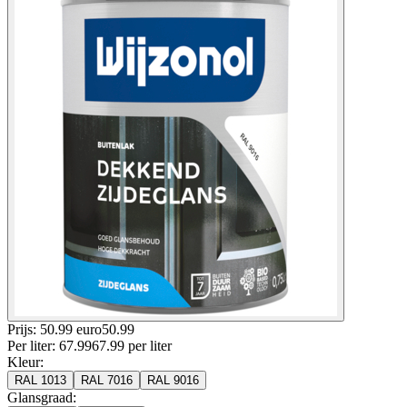
Prijs: 50.99 euro
50
.
99
Per
liter
:
67.99
67.99
per
liter
Kleur
:
RAL 1013
RAL 7016
RAL 9016
Glansgraad
: