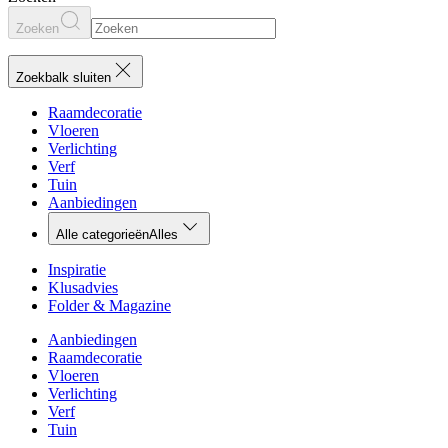
Zoeken
Zoekbalk sluiten
Raamdecoratie
Vloeren
Verlichting
Verf
Tuin
Aanbiedingen
Alle categorieën
Alles
Inspiratie
Klusadvies
Folder & Magazine
Aanbiedingen
Raamdecoratie
Vloeren
Verlichting
Verf
Tuin