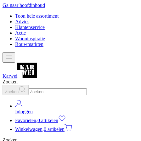
Ga naar hoofdinhoud
Toon hele assortiment
Advies
Klantenservice
Actie
Wooninspiratie
Bouwmarkten
Karwei
Zoeken
Zoeken
Inloggen
Favorieten
,
0 artikelen
Winkelwagen
,
0 artikelen
Zoeken