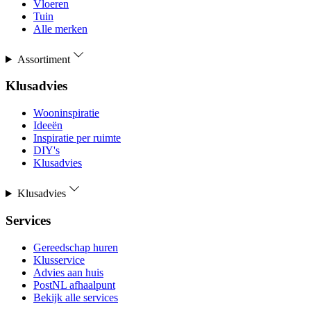
Vloeren
Tuin
Alle merken
Assortiment
Klusadvies
Wooninspiratie
Ideeën
Inspiratie per ruimte
DIY's
Klusadvies
Klusadvies
Services
Gereedschap huren
Klusservice
Advies aan huis
PostNL afhaalpunt
Bekijk alle services