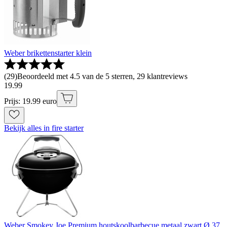
Weber brikettenstarter klein
(
29
)
Beoordeeld met 4.5 van de 5 sterren, 29 klantreviews
19
.
99
Prijs: 19.99 euro
Bekijk alles in fire starter
Weber Smokey Joe Premium houtskoolbarbecue metaal zwart Ø 37