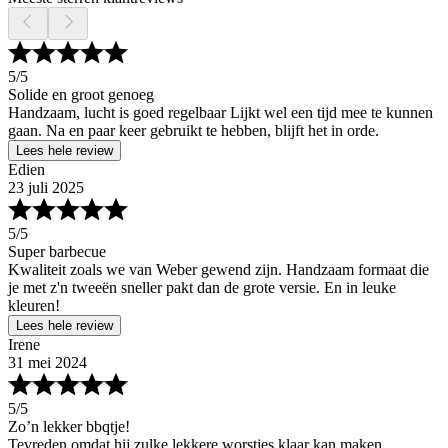
5
/5
Solide en groot genoeg
Handzaam, lucht is goed regelbaar Lijkt wel een tijd mee te kunnen
gaan. Na en paar keer gebruikt te hebben, blijft het in orde.
Lees hele review
Edien
23 juli 2025
5
/5
Super barbecue
Kwaliteit zoals we van Weber gewend zijn. Handzaam formaat die
je met z'n tweeën sneller pakt dan de grote versie. En in leuke
kleuren!
Lees hele review
Irene
31 mei 2024
5
/5
Zo’n lekker bbqtje!
Tevreden omdat hij zulke lekkere worstjes klaar kan maken