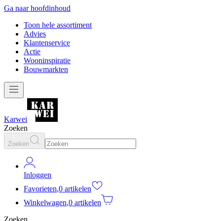
Ga naar hoofdinhoud
Toon hele assortiment
Advies
Klantenservice
Actie
Wooninspiratie
Bouwmarkten
Karwei
Zoeken
Zoeken
Inloggen
Favorieten
,
0 artikelen
Winkelwagen
,
0 artikelen
Zoeken