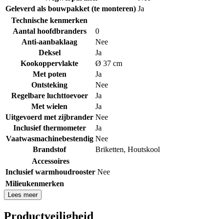
Geleverd als bouwpakket (te monteren)
Ja
Technische kenmerken
Aantal hoofdbranders
0
Anti-aanbaklaag
Nee
Deksel
Ja
Kookoppervlakte
Ø 37 cm
Met poten
Ja
Ontsteking
Nee
Regelbare luchttoevoer
Ja
Met wielen
Ja
Uitgevoerd met zijbrander
Nee
Inclusief thermometer
Ja
Vaatwasmachinebestendig
Nee
Brandstof
Briketten
,
Houtskool
Accessoires
Inclusief warmhoudrooster
Nee
Milieukenmerken
Lees meer
Productveiligheid