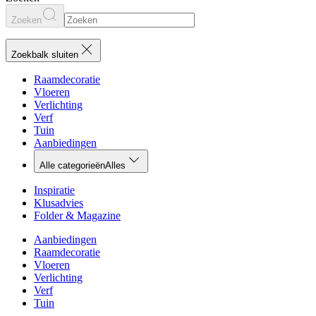
Zoeken
Zoekbalk sluiten
Raamdecoratie
Vloeren
Verlichting
Verf
Tuin
Aanbiedingen
Alle categorieën
Alles
Inspiratie
Klusadvies
Folder & Magazine
Aanbiedingen
Raamdecoratie
Vloeren
Verlichting
Verf
Tuin