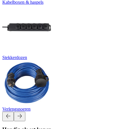
Kabelboxen & haspels
Stekkerdozen
Verlengsnoeren