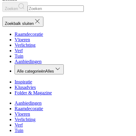
Zoeken
Zoekbalk sluiten
Raamdecoratie
Vloeren
Verlichting
Verf
Tuin
Aanbiedingen
Alle categorieën
Alles
Inspiratie
Klusadvies
Folder & Magazine
Aanbiedingen
Raamdecoratie
Vloeren
Verlichting
Verf
Tuin