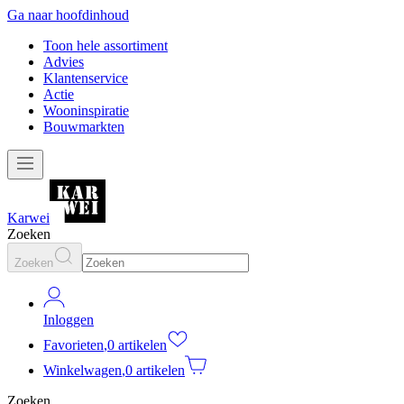
Ga naar hoofdinhoud
Toon hele assortiment
Advies
Klantenservice
Actie
Wooninspiratie
Bouwmarkten
Karwei
Zoeken
Zoeken
Inloggen
Favorieten
,
0 artikelen
Winkelwagen
,
0 artikelen
Zoeken