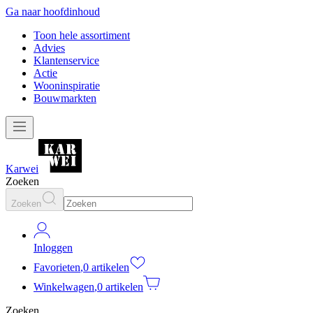
Ga naar hoofdinhoud
Toon hele assortiment
Advies
Klantenservice
Actie
Wooninspiratie
Bouwmarkten
Karwei
Zoeken
Zoeken
Inloggen
Favorieten
,
0 artikelen
Winkelwagen
,
0 artikelen
Zoeken