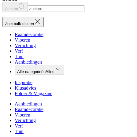
Zoeken
Zoekbalk sluiten
Raamdecoratie
Vloeren
Verlichting
Verf
Tuin
Aanbiedingen
Alle categorieën
Alles
Inspiratie
Klusadvies
Folder & Magazine
Aanbiedingen
Raamdecoratie
Vloeren
Verlichting
Verf
Tuin