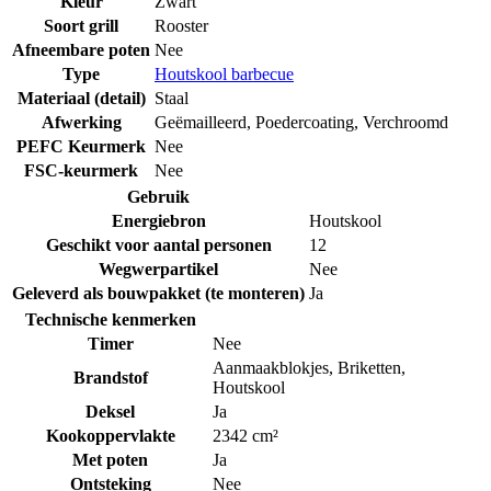
Kleur
Zwart
Soort grill
Rooster
Afneembare poten
Nee
Type
Houtskool barbecue
Materiaal (detail)
Staal
Afwerking
Geëmailleerd
,
Poedercoating
,
Verchroomd
PEFC Keurmerk
Nee
FSC-keurmerk
Nee
Gebruik
Energiebron
Houtskool
Geschikt voor aantal personen
12
Wegwerpartikel
Nee
Geleverd als bouwpakket (te monteren)
Ja
Technische kenmerken
Timer
Nee
Aanmaakblokjes
,
Briketten
,
Brandstof
Houtskool
Deksel
Ja
Kookoppervlakte
2342 cm²
Met poten
Ja
Ontsteking
Nee