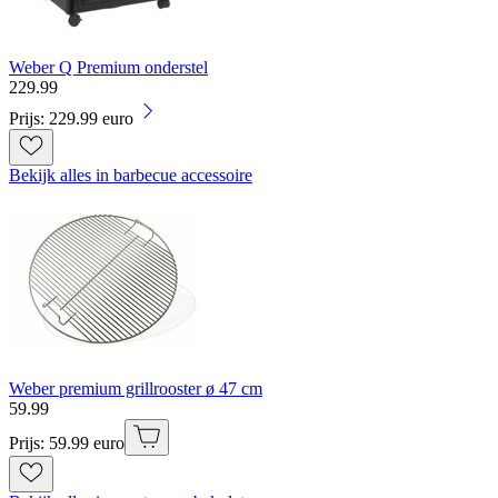
Weber Q Premium onderstel
229
.
99
Prijs: 229.99 euro
Bekijk alles in barbecue accessoire
Weber premium grillrooster ø 47 cm
59
.
99
Prijs: 59.99 euro