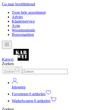
Ga naar hoofdinhoud
Toon hele assortiment
Advies
Klantenservice
Actie
Wooninspiratie
Bouwmarkten
Karwei
Zoeken
Zoeken
Inloggen
Favorieten
,
0 artikelen
Winkelwagen
,
0 artikelen
Zoeken