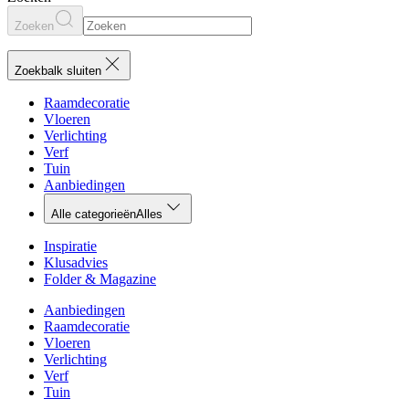
Zoeken
Zoekbalk sluiten
Raamdecoratie
Vloeren
Verlichting
Verf
Tuin
Aanbiedingen
Alle categorieën
Alles
Inspiratie
Klusadvies
Folder & Magazine
Aanbiedingen
Raamdecoratie
Vloeren
Verlichting
Verf
Tuin