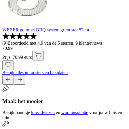
WEBER gourmet BBQ system gr rooster 57cm
(
9
)
Beoordeeld met 4.9 van de 5 sterren, 9 klantreviews
70
.
99
Prijs: 70.99 euro
Bekijk alles in roosters en bakplaten
Maak het mooier
Bekijk handige
klusadviezen
en
wooninspiratie
voor jouw huis en
tuin.