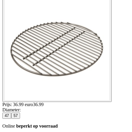
Prijs: 36.99 euro
36
.
99
Diameter
:
47
57
Online
beperkt op voorraad