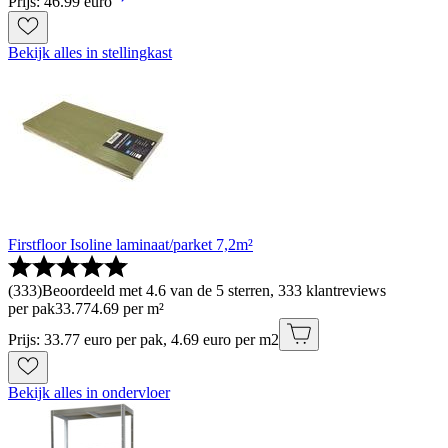
Prijs: 46.99 euro
Bekijk alles in stellingkast
Firstfloor Isoline laminaat/parket 7,2m²
(
333
)
Beoordeeld met 4.6 van de 5 sterren, 333 klantreviews
per pak
33
.
77
4.69 per m²
Prijs: 33.77 euro per pak, 4.69 euro per m2
Bekijk alles in ondervloer