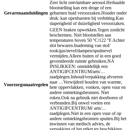
Zeer licht ontvlambare aerosol.
Herhaalde
blootstelling kan een droge of een
Gevarenaanduidingen
gebarsten huid veroorzaken.
Houder onder
druk: kan openbarsten bij verhitting.
Kan
slaperigheid of duizeligheid veroorzaken.
GEEN braken opwekken.
Tegen zonlicht
beschermen. Niet blootstellen aan
temperaturen boven 50 °C/122 °F.
Achter
slot bewaren.
Inademing van stof/
rook/gas/nevel/dampen/spuitnevel
vermijden.
Alleen buiten of in een goed
geventileerde ruimte gebruiken.
NA
INSLIKKEN: onmiddellijk een
ANTIGIFCENTRUM/arts/…
raadplegen.
Inhoud/verpakking afvoeren
naar …
Verwijderd houden van warmte,
Voorzorgsmaatregelen
hete oppervlakken, vonken, open vuur en
andere ontstekingsbronnen. Niet
roken.
Ook na gebruik niet doorboren of
verbranden.
Bij onwel voelen een
ANTIGIFCENTRUM/ arts/…
raadplegen.
Niet in een open vuur of op
andere ontstekingsbronnen spuiten.
Bij het
inwinnen van medisch advies, de
verpakking of het etiket ter beschikking