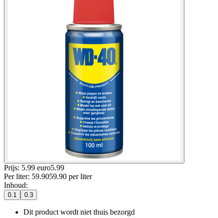
Prijs: 5.99 euro
5
.
99
Per
liter
:
59.90
59.90
per
liter
Inhoud
:
0.1
0.3
Dit product wordt niet thuis bezorgd