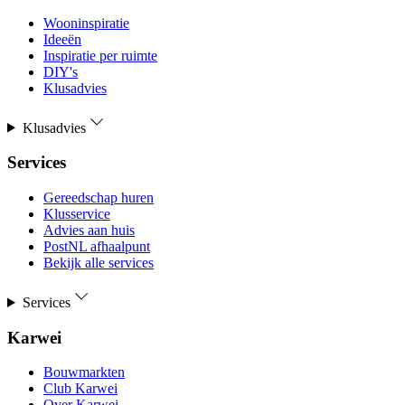
Wooninspiratie
Ideeën
Inspiratie per ruimte
DIY's
Klusadvies
Klusadvies
Services
Gereedschap huren
Klusservice
Advies aan huis
PostNL afhaalpunt
Bekijk alle services
Services
Karwei
Bouwmarkten
Club Karwei
Over Karwei