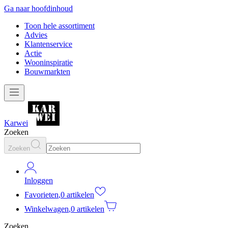
Ga naar hoofdinhoud
Toon hele assortiment
Advies
Klantenservice
Actie
Wooninspiratie
Bouwmarkten
Karwei
Zoeken
Zoeken
Inloggen
Favorieten
,
0 artikelen
Winkelwagen
,
0 artikelen
Zoeken