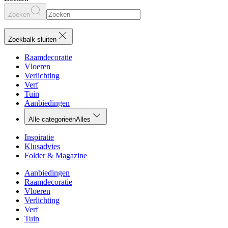
Zoeken
Zoekbalk sluiten
Raamdecoratie
Vloeren
Verlichting
Verf
Tuin
Aanbiedingen
Alle categorieën
Alles
Inspiratie
Klusadvies
Folder & Magazine
Aanbiedingen
Raamdecoratie
Vloeren
Verlichting
Verf
Tuin