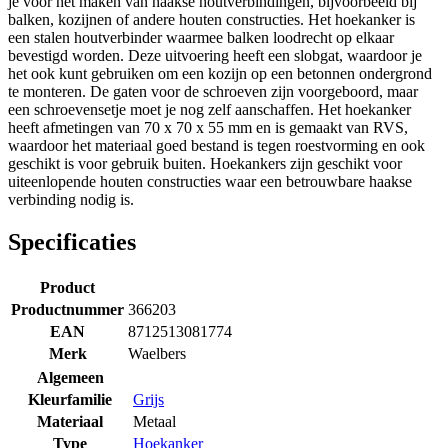
je voor het maken van haakse houtverbindingen, bijvoorbeeld bij
balken, kozijnen of andere houten constructies. Het hoekanker is
een stalen houtverbinder waarmee balken loodrecht op elkaar
bevestigd worden. Deze uitvoering heeft een slobgat, waardoor je
het ook kunt gebruiken om een kozijn op een betonnen ondergrond
te monteren. De gaten voor de schroeven zijn voorgeboord, maar
een schroevensetje moet je nog zelf aanschaffen. Het hoekanker
heeft afmetingen van 70 x 70 x 55 mm en is gemaakt van RVS,
waardoor het materiaal goed bestand is tegen roestvorming en ook
geschikt is voor gebruik buiten. Hoekankers zijn geschikt voor
uiteenlopende houten constructies waar een betrouwbare haakse
verbinding nodig is.
Specificaties
Product
Productnummer
366203
EAN
8712513081774
Merk
Waelbers
Algemeen
Kleurfamilie
Grijs
Materiaal
Metaal
Type
Hoekanker