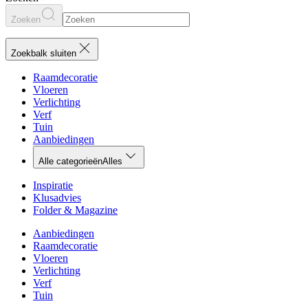
Zoeken
Zoekbalk sluiten
Raamdecoratie
Vloeren
Verlichting
Verf
Tuin
Aanbiedingen
Alle categorieën
Alles
Inspiratie
Klusadvies
Folder & Magazine
Aanbiedingen
Raamdecoratie
Vloeren
Verlichting
Verf
Tuin