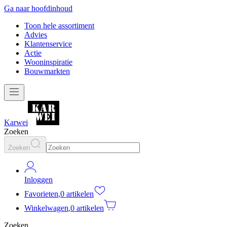
Ga naar hoofdinhoud
Toon hele assortiment
Advies
Klantenservice
Actie
Wooninspiratie
Bouwmarkten
Karwei
Zoeken
Zoeken
Inloggen
Favorieten
,
0 artikelen
Winkelwagen
,
0 artikelen
Zoeken