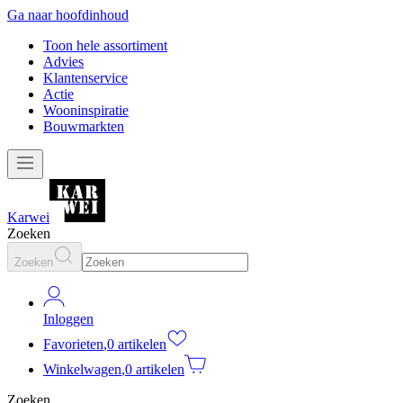
Ga naar hoofdinhoud
Toon hele assortiment
Advies
Klantenservice
Actie
Wooninspiratie
Bouwmarkten
Karwei
Zoeken
Zoeken
Inloggen
Favorieten
,
0 artikelen
Winkelwagen
,
0 artikelen
Zoeken