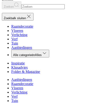
Zoeken
Zoekbalk sluiten
Raamdecoratie
Vloeren
Verlichting
Verf
Tuin
Aanbiedingen
Alle categorieën
Alles
Inspiratie
Klusadvies
Folder & Magazine
Aanbiedingen
Raamdecoratie
Vloeren
Verlichting
Verf
Tuin