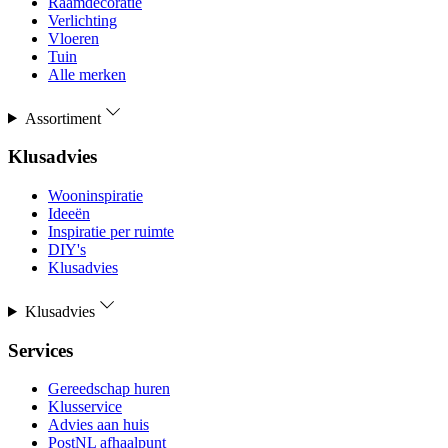
Raamdecoratie
Verlichting
Vloeren
Tuin
Alle merken
Assortiment
Klusadvies
Wooninspiratie
Ideeën
Inspiratie per ruimte
DIY's
Klusadvies
Klusadvies
Services
Gereedschap huren
Klusservice
Advies aan huis
PostNL afhaalpunt