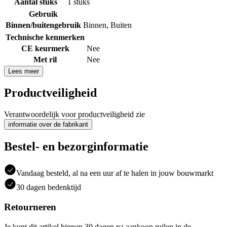
Aantal stuks
1 stuks
Gebruik
Binnen/buitengebruik
Binnen
,
Buiten
Technische kenmerken
CE keurmerk
Nee
Met ril
Nee
Lees meer
Productveiligheid
Verantwoordelijk voor productveiligheid zie
informatie over de fabrikant
Bestel- en bezorginformatie
Vandaag besteld, al na een uur af te halen in jouw bouwmarkt
30 dagen bedenktijd
Retourneren
Je kunt dit artikel binnen 30 dagen na aankoop ruilen in de