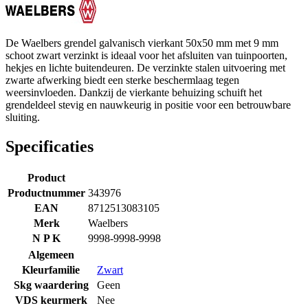
De Waelbers grendel galvanisch vierkant 50x50 mm met 9 mm
schoot zwart verzinkt is ideaal voor het afsluiten van tuinpoorten,
hekjes en lichte buitendeuren. De verzinkte stalen uitvoering met
zwarte afwerking biedt een sterke beschermlaag tegen
weersinvloeden. Dankzij de vierkante behuizing schuift het
grendeldeel stevig en nauwkeurig in positie voor een betrouwbare
sluiting.
Specificaties
Product
Productnummer
343976
EAN
8712513083105
Merk
Waelbers
N P K
9998-9998-9998
Algemeen
Kleurfamilie
Zwart
Skg waardering
Geen
VDS keurmerk
Nee