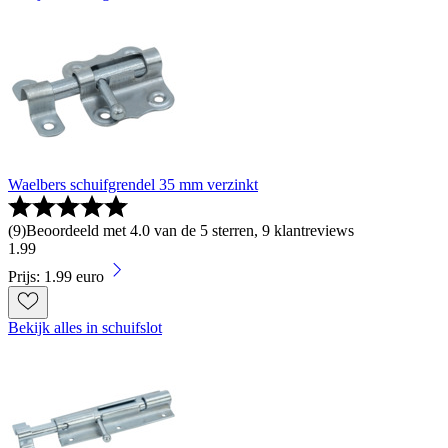
Waelbers schuifgrendel 35 mm verzinkt
(
9
)
Beoordeeld met 4.0 van de 5 sterren, 9 klantreviews
1
.
99
Prijs: 1.99 euro
Bekijk alles in schuifslot