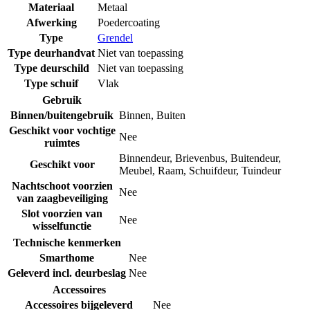
Materiaal
Metaal
Afwerking
Poedercoating
Type
Grendel
Type deurhandvat
Niet van toepassing
Type deurschild
Niet van toepassing
Type schuif
Vlak
Gebruik
Binnen/buitengebruik
Binnen
,
Buiten
Geschikt voor vochtige
Nee
ruimtes
Binnendeur
,
Brievenbus
,
Buitendeur
,
Geschikt voor
Meubel
,
Raam
,
Schuifdeur
,
Tuindeur
Nachtschoot voorzien
Nee
van zaagbeveiliging
Slot voorzien van
Nee
wisselfunctie
Technische kenmerken
Smarthome
Nee
Geleverd incl. deurbeslag
Nee
Accessoires
Accessoires bijgeleverd
Nee