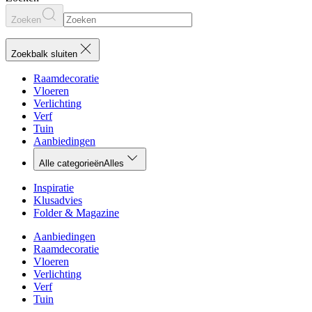
Zoeken
Zoekbalk sluiten
Raamdecoratie
Vloeren
Verlichting
Verf
Tuin
Aanbiedingen
Alle categorieën
Alles
Inspiratie
Klusadvies
Folder & Magazine
Aanbiedingen
Raamdecoratie
Vloeren
Verlichting
Verf
Tuin