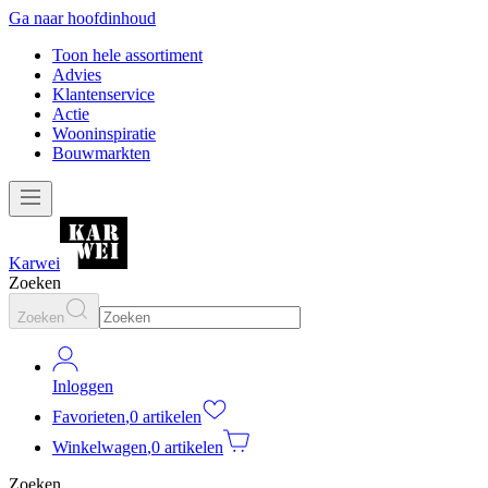
Ga naar hoofdinhoud
Toon hele assortiment
Advies
Klantenservice
Actie
Wooninspiratie
Bouwmarkten
Karwei
Zoeken
Zoeken
Inloggen
Favorieten
,
0 artikelen
Winkelwagen
,
0 artikelen
Zoeken