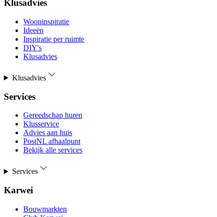
Klusadvies
Wooninspiratie
Ideeën
Inspiratie per ruimte
DIY's
Klusadvies
Klusadvies
Services
Gereedschap huren
Klusservice
Advies aan huis
PostNL afhaalpunt
Bekijk alle services
Services
Karwei
Bouwmarkten