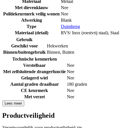
Materiaal
Metaal
Met dievenklauw
Nee
Politiekeurmerk veilig wonen
Nee
Afwerking
Blank
Type
Duimheng
Materiaal (detail)
RVS/ Inox (roestvrij staal)
,
Staal
Gebruik
Geschikt voor
Hekwerken
Binnen/buitengebruik
Binnen
,
Buiten
Technische kenmerken
Verstelbaar
Nee
Met zelfsluitende drangerfunctie
Nee
Gelagerd wiel
Nee
Aantal graden draaibaar
180 graden
CE keurmerk
Nee
Met verzet
Nee
Lees meer
Productveiligheid
Verantwoordelijk voor productveiligheid zie