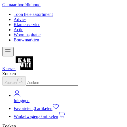
Ga naar hoofdinhoud
Toon hele assortiment
Advies
Klantenservice
Actie
Wooninspiratie
Bouwmarkten
Karwei
Zoeken
Zoeken
Inloggen
Favorieten
,
0 artikelen
Winkelwagen
,
0 artikelen
Zoeken