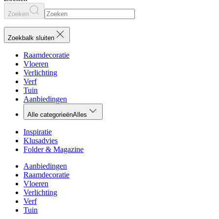
Zoeken
Zoekbalk sluiten
Raamdecoratie
Vloeren
Verlichting
Verf
Tuin
Aanbiedingen
Alle categorieën
Alles
Inspiratie
Klusadvies
Folder & Magazine
Aanbiedingen
Raamdecoratie
Vloeren
Verlichting
Verf
Tuin