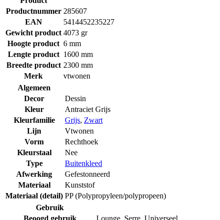
Product
Productnummer
285607
EAN
5414452235227
Gewicht product
4073 gr
Hoogte product
6 mm
Lengte product
1600 mm
Breedte product
2300 mm
Merk
vtwonen
Algemeen
Decor
Dessin
Kleur
Antraciet Grijs
Kleurfamilie
Grijs
,
Zwart
Lijn
Vtwonen
Vorm
Rechthoek
Kleurstaal
Nee
Type
Buitenkleed
Afwerking
Gefestonneerd
Materiaal
Kunststof
Materiaal (detail)
PP (Polypropyleen/polypropeen)
Gebruik
Beoogd gebruik
Lounge
,
Serre
,
Universeel