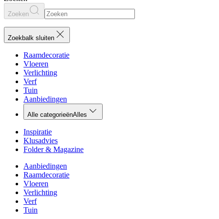
Zoeken
Zoekbalk sluiten
Raamdecoratie
Vloeren
Verlichting
Verf
Tuin
Aanbiedingen
Alle categorieën
Alles
Inspiratie
Klusadvies
Folder & Magazine
Aanbiedingen
Raamdecoratie
Vloeren
Verlichting
Verf
Tuin