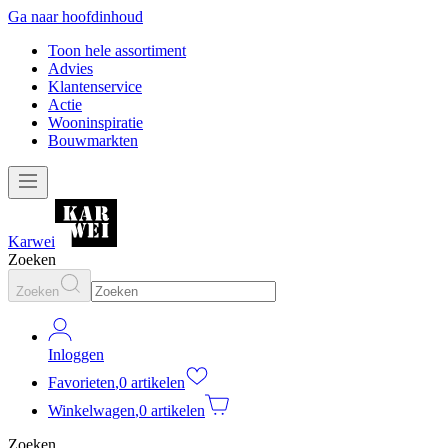
Ga naar hoofdinhoud
Toon hele assortiment
Advies
Klantenservice
Actie
Wooninspiratie
Bouwmarkten
Karwei
Zoeken
Zoeken
Inloggen
Favorieten
,
0 artikelen
Winkelwagen
,
0 artikelen
Zoeken