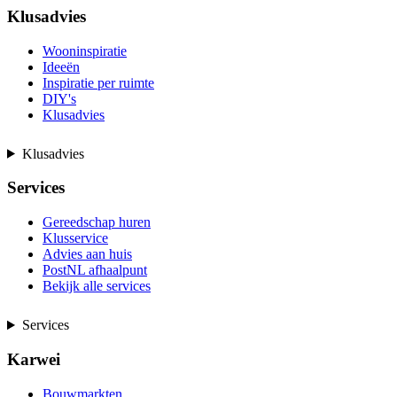
Klusadvies
Wooninspiratie
Ideeën
Inspiratie per ruimte
DIY's
Klusadvies
Klusadvies
Services
Gereedschap huren
Klusservice
Advies aan huis
PostNL afhaalpunt
Bekijk alle services
Services
Karwei
Bouwmarkten