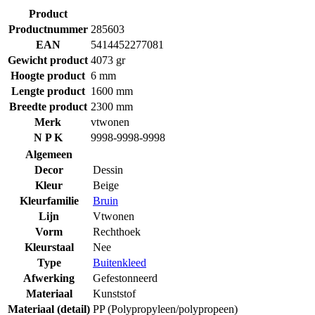
Product
Productnummer
285603
EAN
5414452277081
Gewicht product
4073 gr
Hoogte product
6 mm
Lengte product
1600 mm
Breedte product
2300 mm
Merk
vtwonen
N P K
9998-9998-9998
Algemeen
Decor
Dessin
Kleur
Beige
Kleurfamilie
Bruin
Lijn
Vtwonen
Vorm
Rechthoek
Kleurstaal
Nee
Type
Buitenkleed
Afwerking
Gefestonneerd
Materiaal
Kunststof
Materiaal (detail)
PP (Polypropyleen/polypropeen)