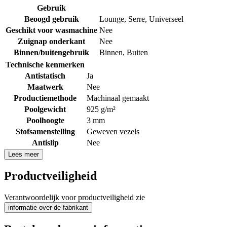
Gebruik
Beoogd gebruik
Lounge
,
Serre
,
Universeel
Geschikt voor wasmachine
Nee
Zuignap onderkant
Nee
Binnen/buitengebruik
Binnen
,
Buiten
Technische kenmerken
Antistatisch
Ja
Maatwerk
Nee
Productiemethode
Machinaal gemaakt
Poolgewicht
925 g/m²
Poolhoogte
3 mm
Stofsamenstelling
Geweven vezels
Antislip
Nee
Lees meer
Productveiligheid
Verantwoordelijk voor productveiligheid zie
informatie over de fabrikant