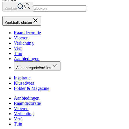
Zoeken
Zoekbalk sluiten
Raamdecoratie
Vloeren
Verlichting
Verf
Tuin
Aanbiedingen
Alle categorieën
Alles
Inspiratie
Klusadvies
Folder & Magazine
Aanbiedingen
Raamdecoratie
Vloeren
Verlichting
Verf
Tuin