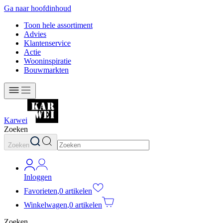
Ga naar hoofdinhoud
Toon hele assortiment
Advies
Klantenservice
Actie
Wooninspiratie
Bouwmarkten
Karwei
Zoeken
Zoeken
Inloggen
Favorieten
,
0 artikelen
Winkelwagen
,
0 artikelen
Zoeken