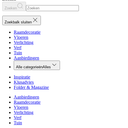
Zoeken
Zoekbalk sluiten
Raamdecoratie
Vloeren
Verlichting
Verf
Tuin
Aanbiedingen
Alle categorieën
Alles
Inspiratie
Klusadvies
Folder & Magazine
Aanbiedingen
Raamdecoratie
Vloeren
Verlichting
Verf
Tuin