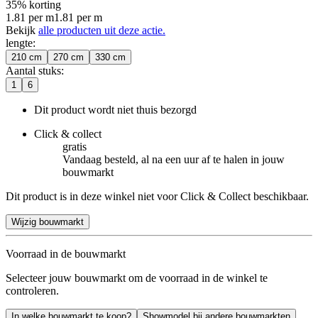
35% korting
1.81
per
m
1.81
per
m
Bekijk
alle producten uit deze actie.
lengte
:
210 cm
270 cm
330 cm
Aantal stuks
:
1
6
Dit product wordt niet thuis bezorgd
Click & collect
gratis
Vandaag besteld, al na een uur af te halen in jouw
bouwmarkt
Dit product is in deze winkel niet voor Click & Collect beschikbaar.
Wijzig bouwmarkt
Voorraad in de bouwmarkt
Selecteer jouw bouwmarkt om de voorraad in de winkel te
controleren.
In welke bouwmarkt te koop?
Showmodel bij andere bouwmarkten