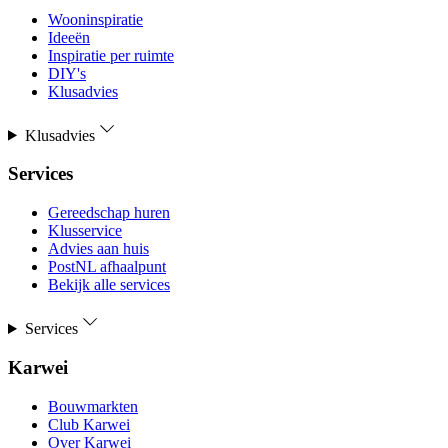
Wooninspiratie
Ideeën
Inspiratie per ruimte
DIY's
Klusadvies
Klusadvies
Services
Gereedschap huren
Klusservice
Advies aan huis
PostNL afhaalpunt
Bekijk alle services
Services
Karwei
Bouwmarkten
Club Karwei
Over Karwei