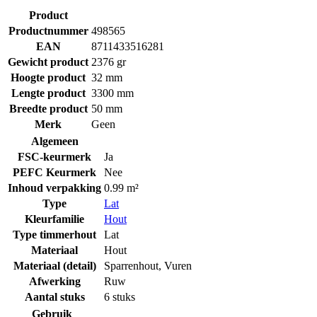
Product
Productnummer
498565
EAN
8711433516281
Gewicht product
2376 gr
Hoogte product
32 mm
Lengte product
3300 mm
Breedte product
50 mm
Merk
Geen
Algemeen
FSC-keurmerk
Ja
PEFC Keurmerk
Nee
Inhoud verpakking
0.99 m²
Type
Lat
Kleurfamilie
Hout
Type timmerhout
Lat
Materiaal
Hout
Materiaal (detail)
Sparrenhout
,
Vuren
Afwerking
Ruw
Aantal stuks
6 stuks
Gebruik