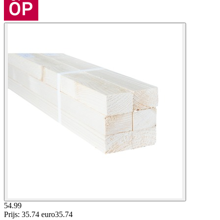
54.99
Prijs: 35.74 euro
35
.
74