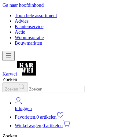
Ga naar hoofdinhoud
Toon hele assortiment
Advies
Klantenservice
Actie
Wooninspiratie
Bouwmarkten
Karwei
Zoeken
Zoeken
Inloggen
Favorieten
,
0 artikelen
Winkelwagen
,
0 artikelen
Zoeken