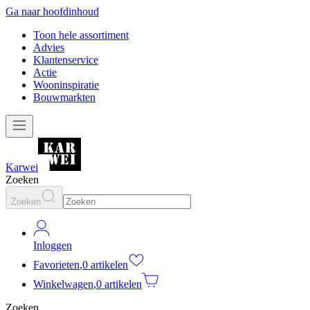
Ga naar hoofdinhoud
Toon hele assortiment
Advies
Klantenservice
Actie
Wooninspiratie
Bouwmarkten
Karwei
Zoeken
Zoeken
Inloggen
Favorieten
,
0 artikelen
Winkelwagen
,
0 artikelen
Zoeken