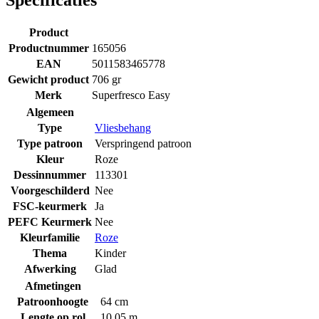
Product
Productnummer
165056
EAN
5011583465778
Gewicht product
706 gr
Merk
Superfresco Easy
Algemeen
Type
Vliesbehang
Type patroon
Verspringend patroon
Kleur
Roze
Dessinnummer
113301
Voorgeschilderd
Nee
FSC-keurmerk
Ja
PEFC Keurmerk
Nee
Kleurfamilie
Roze
Thema
Kinder
Afwerking
Glad
Afmetingen
Patroonhoogte
64 cm
Lengte op rol
10.05 m