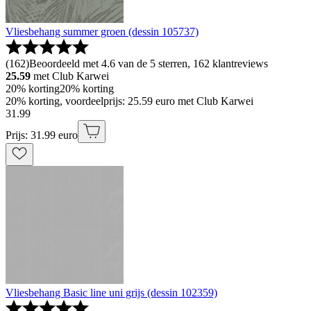
Vliesbehang summer groen (dessin 105737)
(
162
)
Beoordeeld met 4.6 van de 5 sterren, 162 klantreviews
25.59
met Club Karwei
20% korting
20% korting
20% korting, voordeelprijs: 25.59 euro met Club Karwei
31
.
99
Prijs: 31.99 euro
Vliesbehang Basic line uni grijs (dessin 102359)