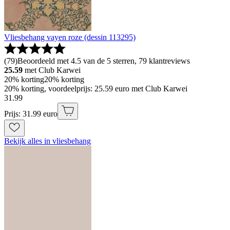
Vliesbehang vayen roze (dessin 113295)
(
79
)
Beoordeeld met 4.5 van de 5 sterren, 79 klantreviews
25.59
met Club Karwei
20% korting
20% korting
20% korting, voordeelprijs: 25.59 euro met Club Karwei
31
.
99
Prijs: 31.99 euro
Bekijk alles in vliesbehang