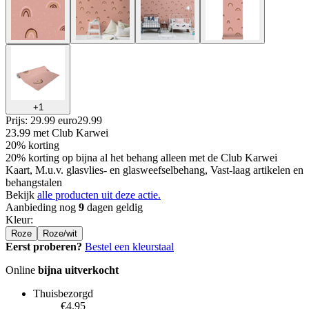
+
1
Prijs: 29.99 euro
29
.
99
23.99
met Club Karwei
20% korting
20% korting op bijna al het behang alleen met de Club Karwei
Kaart, M.u.v. glasvlies- en glasweefselbehang, Vast-laag artikelen en
behangstalen
Bekijk
alle producten uit deze actie.
Aanbieding nog
9
dagen geldig
Kleur
:
Roze
Roze/wit
Eerst proberen?
Bestel een kleurstaal
Online
bijna uitverkocht
Thuisbezorgd
€4.95