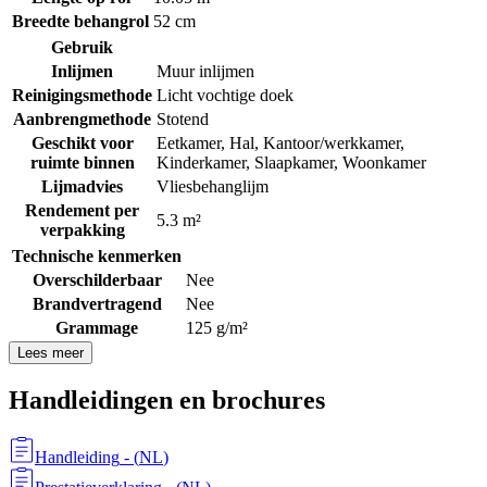
Breedte behangrol
52 cm
Gebruik
Inlijmen
Muur inlijmen
Reinigingsmethode
Licht vochtige doek
Aanbrengmethode
Stotend
Geschikt voor
Eetkamer
,
Hal
,
Kantoor/werkkamer
,
ruimte binnen
Kinderkamer
,
Slaapkamer
,
Woonkamer
Lijmadvies
Vliesbehanglijm
Rendement per
5.3 m²
verpakking
Technische kenmerken
Overschilderbaar
Nee
Brandvertragend
Nee
Grammage
125 g/m²
Lees meer
Handleidingen en brochures
Handleiding
- (
NL
)