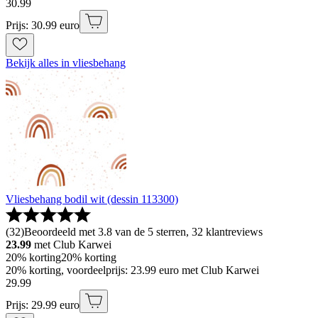
30
.
99
Prijs: 30.99 euro
Bekijk alles in vliesbehang
Vliesbehang bodil wit (dessin 113300)
(
32
)
Beoordeeld met 3.8 van de 5 sterren, 32 klantreviews
23.99
met Club Karwei
20% korting
20% korting
20% korting, voordeelprijs: 23.99 euro met Club Karwei
29
.
99
Prijs: 29.99 euro