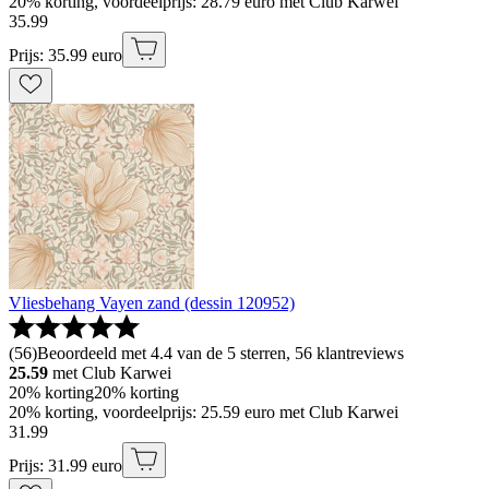
20% korting, voordeelprijs: 28.79 euro met Club Karwei
35
.
99
Prijs: 35.99 euro
Vliesbehang Vayen zand (dessin 120952)
(
56
)
Beoordeeld met 4.4 van de 5 sterren, 56 klantreviews
25.59
met Club Karwei
20% korting
20% korting
20% korting, voordeelprijs: 25.59 euro met Club Karwei
31
.
99
Prijs: 31.99 euro