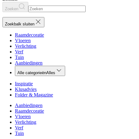
Zoeken
Zoekbalk sluiten
Raamdecoratie
Vloeren
Verlichting
Verf
Tuin
Aanbiedingen
Alle categorieën
Alles
Inspiratie
Klusadvies
Folder & Magazine
Aanbiedingen
Raamdecoratie
Vloeren
Verlichting
Verf
Tuin