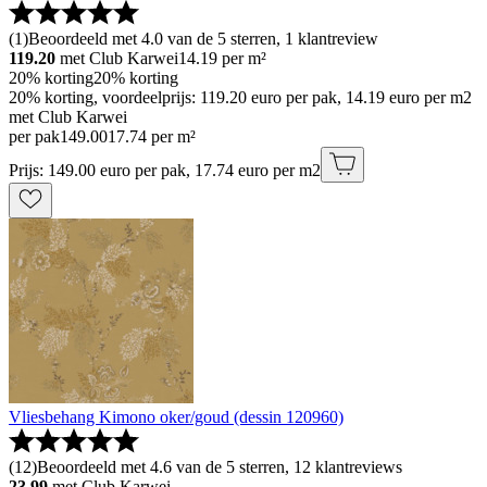
(
1
)
Beoordeeld met 4.0 van de 5 sterren, 1 klantreview
119.20
met Club Karwei
14.19
per m²
20% korting
20% korting
20% korting, voordeelprijs: 119.20 euro per pak, 14.19 euro per m2
met Club Karwei
per pak
149
.
00
17.74 per m²
Prijs: 149.00 euro per pak, 17.74 euro per m2
Vliesbehang Kimono oker/goud (dessin 120960)
(
12
)
Beoordeeld met 4.6 van de 5 sterren, 12 klantreviews
23.99
met Club Karwei