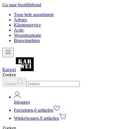
Ga naar hoofdinhoud
Toon hele assortiment
Advies
Klantenservice
Actie
Wooninspiratie
Bouwmarkten
Karwei
Zoeken
Zoeken
Inloggen
Favorieten
,
0 artikelen
Winkelwagen
,
0 artikelen
Zoeken