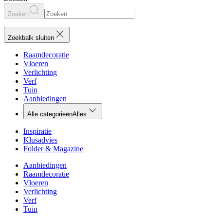
Zoeken
Zoekbalk sluiten
Raamdecoratie
Vloeren
Verlichting
Verf
Tuin
Aanbiedingen
Alle categorieën
Alles
Inspiratie
Klusadvies
Folder & Magazine
Aanbiedingen
Raamdecoratie
Vloeren
Verlichting
Verf
Tuin