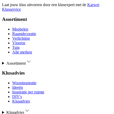
Laat jouw klus uitvoeren door een klusexpert met de
Karwei
Klusservice
Assortiment
Meubelen
Raamdecoratie
Verlichting
Vloeren
Tuin
Alle merken
Assortiment
Klusadvies
Wooninspiratie
Ideeën
Inspiratie per ruimte
DIY's
Klusadvies
Klusadvies