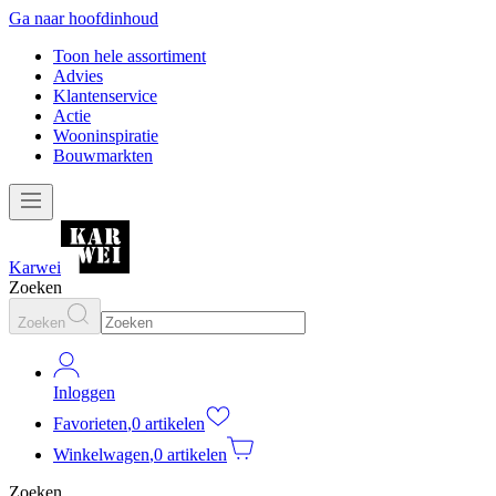
Ga naar hoofdinhoud
Toon hele assortiment
Advies
Klantenservice
Actie
Wooninspiratie
Bouwmarkten
Karwei
Zoeken
Zoeken
Inloggen
Favorieten
,
0 artikelen
Winkelwagen
,
0 artikelen
Zoeken