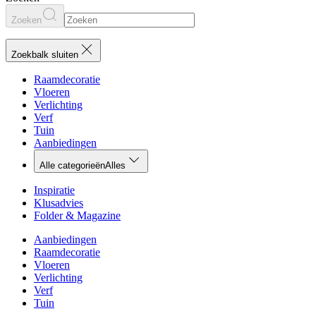
Zoeken
Zoekbalk sluiten
Raamdecoratie
Vloeren
Verlichting
Verf
Tuin
Aanbiedingen
Alle categorieën
Alles
Inspiratie
Klusadvies
Folder & Magazine
Aanbiedingen
Raamdecoratie
Vloeren
Verlichting
Verf
Tuin