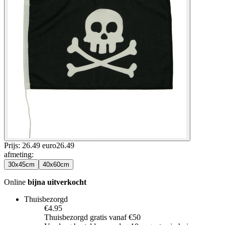
Prijs: 26.49 euro
26
.
49
afmeting
:
30x45cm
40x60cm
Online
bijna uitverkocht
Thuisbezorgd
€4.95
Thuisbezorgd gratis vanaf €50