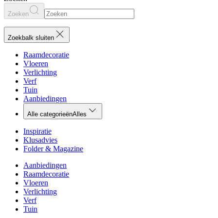
Zoeken
Zoekbalk sluiten
Raamdecoratie
Vloeren
Verlichting
Verf
Tuin
Aanbiedingen
Alle categorieën
Alles
Inspiratie
Klusadvies
Folder & Magazine
Aanbiedingen
Raamdecoratie
Vloeren
Verlichting
Verf
Tuin