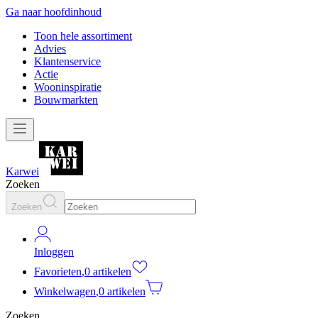
Ga naar hoofdinhoud
Toon hele assortiment
Advies
Klantenservice
Actie
Wooninspiratie
Bouwmarkten
Karwei
Zoeken
Zoeken
Inloggen
Favorieten
,
0 artikelen
Winkelwagen
,
0 artikelen
Zoeken