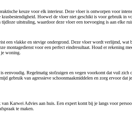
n praktische keuze voor elk interieur. Deze vloer is ontworpen voor int
rasbestendigheid. Hoewel de vloer niet geschikt is voor gebruik in voc
n tijdloze uitstraling, waardoor deze vloer een toevoeging is aan elke ru
eist een vlakke en stevige ondergrond. Deze vloer wordt verlijmd, wat 
 onze montagedienst voor een perfect eindresultaat. Houd er rekening me
 je woning.
is eenvoudig. Regelmatig stofzuigen en vegen voorkomt dat vuil zich o
ijd gebruik van agressieve schoonmaakmiddelen en zorg ervoor dat je m
 van Karwei Advies aan huis. Een expert komt bij je langs voor persoon
afspraak te maken.