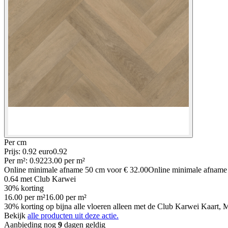
Per
cm
Prijs: 0.92 euro
0
.
92
Per
m²
:
0.92
23.00
per
m²
Online minimale afname
50
cm voor
€ 32.00
Online minimale afnam
0.64
met Club Karwei
30% korting
16.00
per
m²
16.00
per
m²
30% korting op bijna alle vloeren alleen met de Club Karwei Kaart, M
Bekijk
alle producten uit deze actie.
Aanbieding nog
9
dagen geldig