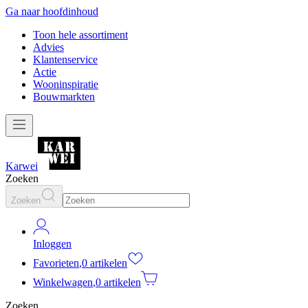
Ga naar hoofdinhoud
Toon hele assortiment
Advies
Klantenservice
Actie
Wooninspiratie
Bouwmarkten
Karwei
Zoeken
Zoeken
Inloggen
Favorieten
,
0 artikelen
Winkelwagen
,
0 artikelen
Zoeken