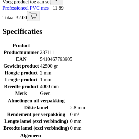
Voeg product toe aan set
Professioneel PVC mes
+ 11.89
Totaal 32.00
Specificaties
Product
Productnummer
237111
EAN
5410467793905
Gewicht product
42500 gr
Hoogte product
2 mm
Lengte product
1 mm
Breedte product
4000 mm
Merk
Geen
Afmetingen uit verpakking
Dikte lamel
2.8 mm
Rendement per verpakking
0 m²
Lengte lamel (excl verbinding)
0 mm
Breedte lamel (excl verbinding)
0 mm
Algemeen