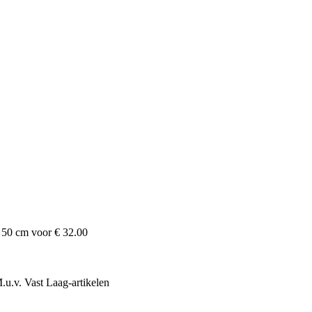
e
50
cm voor
€ 32.00
.u.v. Vast Laag-artikelen