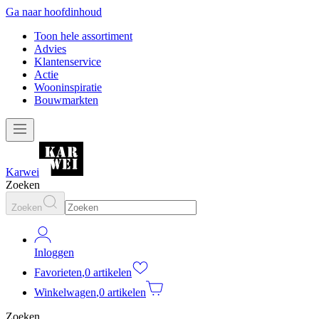
Ga naar hoofdinhoud
Toon hele assortiment
Advies
Klantenservice
Actie
Wooninspiratie
Bouwmarkten
Karwei
Zoeken
Zoeken
Inloggen
Favorieten
,
0 artikelen
Winkelwagen
,
0 artikelen
Zoeken