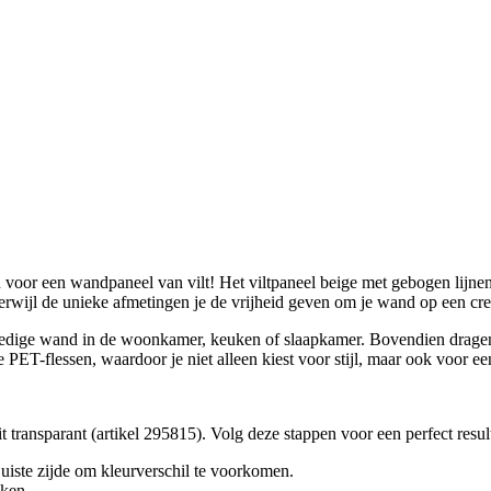
an voor een wandpaneel van vilt! Het viltpaneel beige met gebogen lij
terwijl de unieke afmetingen je de vrijheid geven om je wand op een cr
ledige wand in de woonkamer, keuken of slaapkamer. Bovendien dragen 
PET-flessen, waardoor je niet alleen kiest voor stijl, maar ook voor ee
 transparant (artikel 295815). Volg deze stappen voor een perfect result
juiste zijde om kleurverschil te voorkomen.
aken.