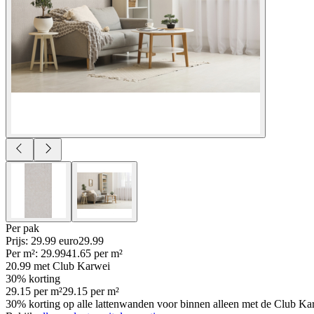
Per
pak
Prijs: 29.99 euro
29
.
99
Per
m²
:
29.99
41.65
per
m²
20.99
met Club Karwei
30% korting
29.15
per
m²
29.15
per
m²
30% korting op alle lattenwanden voor binnen alleen met de Club Ka