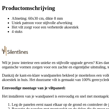
Productomschrijving
Afmeting: 60x30 cm, dikte 8 mm
Uniek patroon voor stijlvolle afwerking
Het vilt zorgt voor een verbeterde akoestiek
4 stuks
Wil je jouw interieur een unieke en stijlvolle upgrade geven? Kies d
organische vormen zorgen voor een zachte en eigentijdse uitstraling, 
Dankzij de kant-en-klare wandpanelen bekleed je moeiteloos een vol
akoestiek in huis. Het duurzame vilt is gemaakt van 100% gerecyclede 
Eenvoudige montage van je viltpaneel:
Het installeren van je wandpaneel is eenvoudig en snel met montagekit
Leg de panelen eerst naast elkaar op de grond en controleer de 
Bevestig de panelen met montagekit op de delen die de muur r