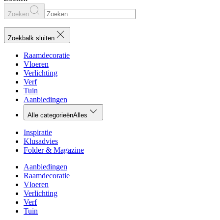
Zoeken
Zoekbalk sluiten
Raamdecoratie
Vloeren
Verlichting
Verf
Tuin
Aanbiedingen
Alle categorieën
Alles
Inspiratie
Klusadvies
Folder & Magazine
Aanbiedingen
Raamdecoratie
Vloeren
Verlichting
Verf
Tuin