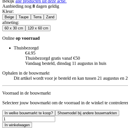
Bekijk
alle producten uit deze actie.
Aanbieding nog
8
dagen geldig
Kleur
:
Beige
Taupe
Terra
Zand
afmeting
:
60 x 30 cm
120 x 60 cm
Online
op voorraad
Thuisbezorgd
€4.95
Thuisbezorgd gratis vanaf €50
Vandaag besteld, dinsdag 11 augustus in huis
Ophalen in de bouwmarkt
Dit artikel wordt voor je besteld en kan tussen 21 augustus en
Voorraad in de bouwmarkt
Selecteer jouw bouwmarkt om de voorraad in de winkel te controlere
In welke bouwmarkt te koop?
Showmodel bij andere bouwmarkten
In winkelwagen