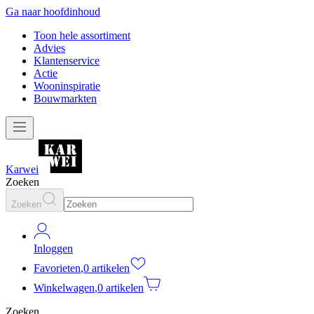
Ga naar hoofdinhoud
Toon hele assortiment
Advies
Klantenservice
Actie
Wooninspiratie
Bouwmarkten
Karwei
Zoeken
Zoeken
Inloggen
Favorieten
,
0 artikelen
Winkelwagen
,
0 artikelen
Zoeken