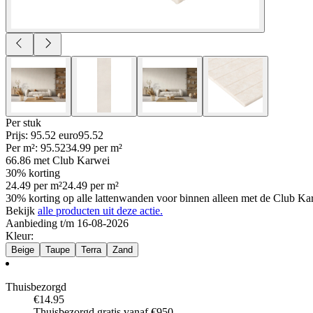
Per
stuk
Prijs: 95.52 euro
95
.
52
Per
m²
:
95.52
34.99
per
m²
66.86
met Club Karwei
30% korting
24.49
per
m²
24.49
per
m²
30% korting op alle lattenwanden voor binnen alleen met de Club Ka
Bekijk
alle producten uit deze actie.
Aanbieding t/m 16-08-2026
Kleur
:
Beige
Taupe
Terra
Zand
Thuisbezorgd
€14.95
Thuisbezorgd gratis vanaf €950