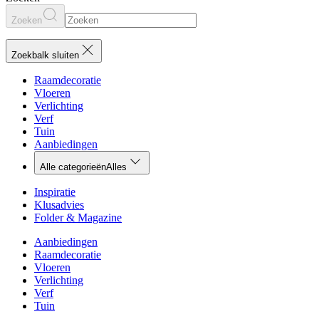
Zoeken
Zoekbalk sluiten
Raamdecoratie
Vloeren
Verlichting
Verf
Tuin
Aanbiedingen
Alle categorieën
Alles
Inspiratie
Klusadvies
Folder & Magazine
Aanbiedingen
Raamdecoratie
Vloeren
Verlichting
Verf
Tuin