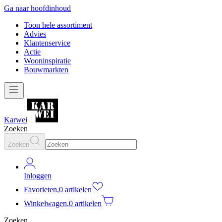
Ga naar hoofdinhoud
Toon hele assortiment
Advies
Klantenservice
Actie
Wooninspiratie
Bouwmarkten
Karwei
Zoeken
Zoeken
Inloggen
Favorieten
,
0 artikelen
Winkelwagen
,
0 artikelen
Zoeken