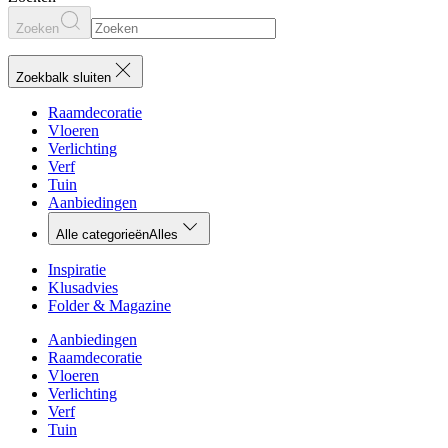
Zoeken
Zoekbalk sluiten
Raamdecoratie
Vloeren
Verlichting
Verf
Tuin
Aanbiedingen
Alle categorieën
Alles
Inspiratie
Klusadvies
Folder & Magazine
Aanbiedingen
Raamdecoratie
Vloeren
Verlichting
Verf
Tuin