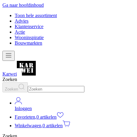
Ga naar hoofdinhoud
Toon hele assortiment
Advies
Klantenservice
Actie
Wooninspiratie
Bouwmarkten
Karwei
Zoeken
Zoeken
Inloggen
Favorieten
,
0 artikelen
Winkelwagen
,
0 artikelen
Zoeken