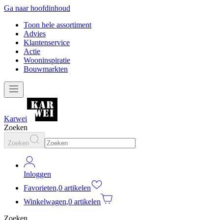
Ga naar hoofdinhoud
Toon hele assortiment
Advies
Klantenservice
Actie
Wooninspiratie
Bouwmarkten
Karwei
Zoeken
Zoeken
Inloggen
Favorieten
,
0 artikelen
Winkelwagen
,
0 artikelen
Zoeken