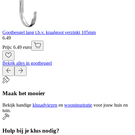
Gootbeugel lang t.b.v. kraalgoot verzinkt 105mm
6
.
49
Prijs: 6.49 euro
Bekijk alles in gootbeugel
Maak het mooier
Bekijk handige
klusadviezen
en
wooninspiratie
voor jouw huis en
tuin.
Hulp bij je klus nodig?