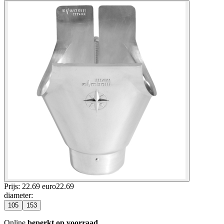
Prijs: 22.69 euro
22
.
69
diameter
:
105
153
Online
beperkt op voorraad