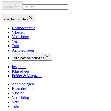
Zoeken
Zoekbalk sluiten
Raamdecoratie
Vloeren
Verlichting
Verf
Tuin
Aanbiedingen
Alle categorieën
Alles
Inspiratie
Klusadvies
Folder & Magazine
Aanbiedingen
Raamdecoratie
Vloeren
Verlichting
Verf
Tuin