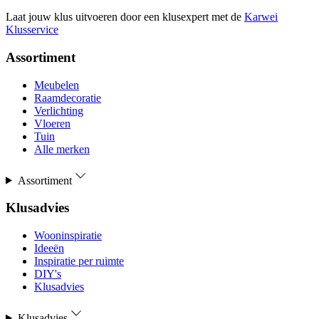
Laat jouw klus uitvoeren door een klusexpert met de
Karwei
Klusservice
Assortiment
Meubelen
Raamdecoratie
Verlichting
Vloeren
Tuin
Alle merken
Assortiment
Klusadvies
Wooninspiratie
Ideeën
Inspiratie per ruimte
DIY's
Klusadvies
Klusadvies