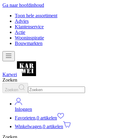
Ga naar hoofdinhoud
Toon hele assortiment
Advies
Klantenservice
Actie
Wooninspiratie
Bouwmarkten
Karwei
Zoeken
Zoeken
Inloggen
Favorieten
,
0 artikelen
Winkelwagen
,
0 artikelen
Zoeken