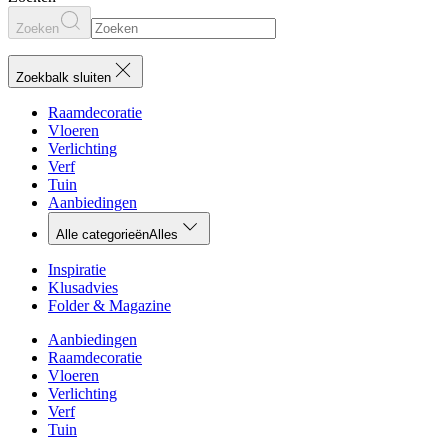
Zoeken
Zoekbalk sluiten
Raamdecoratie
Vloeren
Verlichting
Verf
Tuin
Aanbiedingen
Alle categorieën
Alles
Inspiratie
Klusadvies
Folder & Magazine
Aanbiedingen
Raamdecoratie
Vloeren
Verlichting
Verf
Tuin