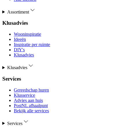
Assortiment
Klusadvies
Wooninspiratie
Ideeën
Inspiratie per ruimte
DIY's
Klusadvies
Klusadvies
Services
Gereedschap huren
Klusservice
Advies aan huis
PostNL afhaalpunt
Bekijk alle services
Services