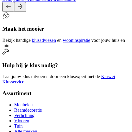
Maak het mooier
Bekijk handige
klusadviezen
en
wooninspiratie
voor jouw huis en
tuin.
Hulp bij je klus nodig?
Laat jouw klus uitvoeren door een klusexpert met de
Karwei
Klusservice
Assortiment
Meubelen
Raamdecoratie
Verlichting
Vloeren
Tuin
Alle merken