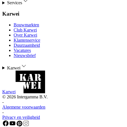
Services
Karwei
Bouwmarkten
Club Karwei
Over Karwei
Klantenservice
Duurzaamheid
Vacatures
Nieuwsbrief
Karwei
Karwei
©
2026
Intergamma B.V.
-
Algemene voorwaarden
-
Privacy en veiligheid