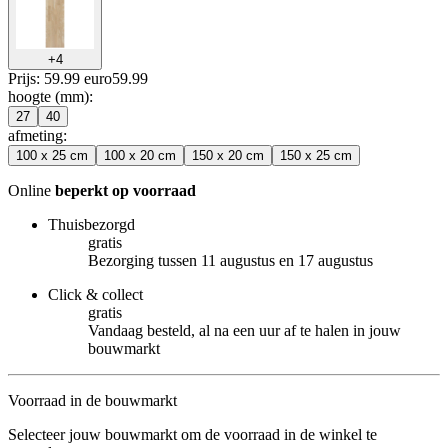
+
4
Prijs: 59.99 euro
59
.
99
hoogte (mm)
:
27
40
afmeting
:
100 x 25 cm
100 x 20 cm
150 x 20 cm
150 x 25 cm
Online
beperkt op voorraad
Thuisbezorgd
gratis
Bezorging tussen 11 augustus en 17 augustus
Click & collect
gratis
Vandaag besteld, al na een uur af te halen in jouw
bouwmarkt
Voorraad in de bouwmarkt
Selecteer jouw bouwmarkt om de voorraad in de winkel te