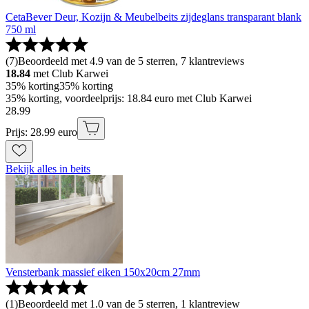
CetaBever Deur, Kozijn & Meubelbeits zijdeglans transparant blank
750 ml
(
7
)
Beoordeeld met 4.9 van de 5 sterren, 7 klantreviews
18.84
met Club Karwei
35% korting
35% korting
35% korting, voordeelprijs: 18.84 euro met Club Karwei
28
.
99
Prijs: 28.99 euro
Bekijk alles in beits
Vensterbank massief eiken 150x20cm 27mm
(
1
)
Beoordeeld met 1.0 van de 5 sterren, 1 klantreview