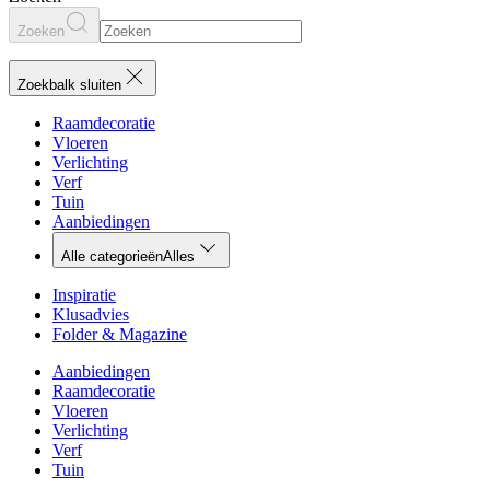
Zoeken
Zoekbalk sluiten
Raamdecoratie
Vloeren
Verlichting
Verf
Tuin
Aanbiedingen
Alle categorieën
Alles
Inspiratie
Klusadvies
Folder & Magazine
Aanbiedingen
Raamdecoratie
Vloeren
Verlichting
Verf
Tuin