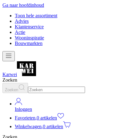
Ga naar hoofdinhoud
Toon hele assortiment
Advies
Klantenservice
Actie
Wooninspiratie
Bouwmarkten
Karwei
Zoeken
Zoeken
Inloggen
Favorieten
,
0 artikelen
Winkelwagen
,
0 artikelen
Zoeken