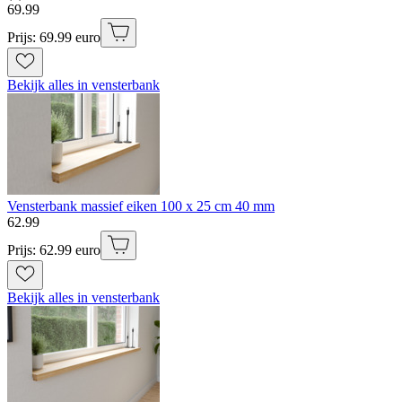
69
.
99
Prijs: 69.99 euro
Bekijk alles in vensterbank
Vensterbank massief eiken 100 x 25 cm 40 mm
62
.
99
Prijs: 62.99 euro
Bekijk alles in vensterbank