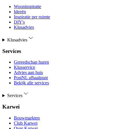
Wooninspiratie
Ideeën
Inspiratie per ruimte
DIY's
Klusadvies
Klusadvies
Services
Gereedschap huren
Klusservice
Advies aan huis
PostNL afhaalpunt
Bekijk alle services
Services
Karwei
Bouwmarkten
Club Karwei
Over Karwei