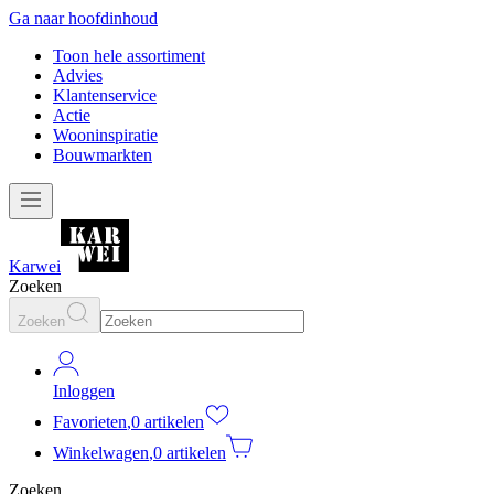
Ga naar hoofdinhoud
Toon hele assortiment
Advies
Klantenservice
Actie
Wooninspiratie
Bouwmarkten
Karwei
Zoeken
Zoeken
Inloggen
Favorieten
,
0 artikelen
Winkelwagen
,
0 artikelen
Zoeken