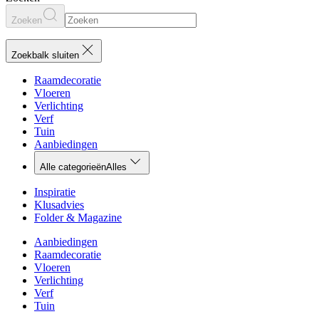
Zoeken
Zoekbalk sluiten
Raamdecoratie
Vloeren
Verlichting
Verf
Tuin
Aanbiedingen
Alle categorieën
Alles
Inspiratie
Klusadvies
Folder & Magazine
Aanbiedingen
Raamdecoratie
Vloeren
Verlichting
Verf
Tuin