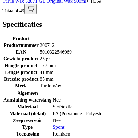
Turtle Wax 52871 GL Original Wax 500ml
+ 16.59
Totaal 4.49
Specificaties
Product
Productnummer
200712
EAN
5010322546969
Gewicht product
25 gr
Hoogte product
177 mm
Lengte product
41 mm
Breedte product
85 mm
Merk
Turtle Wax
Algemeen
Aansluiting waterslang
Nee
Materiaal
Stof/textiel
Materiaal (detail)
PA (Polyamide)
,
Polyester
Zeepreservoir
Nee
Type
Spons
Toepassing
Reinigen