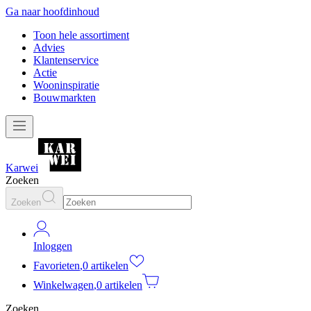
Ga naar hoofdinhoud
Toon hele assortiment
Advies
Klantenservice
Actie
Wooninspiratie
Bouwmarkten
Karwei
Zoeken
Zoeken
Inloggen
Favorieten
,
0 artikelen
Winkelwagen
,
0 artikelen
Zoeken