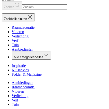
Zoeken
Zoekbalk sluiten
Raamdecoratie
Vloeren
Verlichting
Verf
Tuin
Aanbiedingen
Alle categorieën
Alles
Inspiratie
Klusadvies
Folder & Magazine
Aanbiedingen
Raamdecoratie
Vloeren
Verlichting
Verf
Tuin