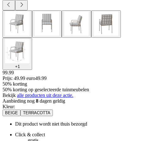
+
1
99.99
Prijs: 49.99 euro
49
.
99
50% korting
50% korting op geselecteerde tuinmeubelen
Bekijk
alle producten uit deze actie.
Aanbieding nog
8
dagen geldig
Kleur
:
BEIGE
TERRACOTTA
Dit product wordt niet thuis bezorgd
Click & collect
gratis