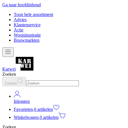
Ga naar hoofdinhoud
Toon hele assortiment
Advies
Klantenservice
Actie
Wooninspiratie
Bouwmarkten
Karwei
Zoeken
Zoeken
Inloggen
Favorieten
,
0 artikelen
Winkelwagen
,
0 artikelen
Zoeken