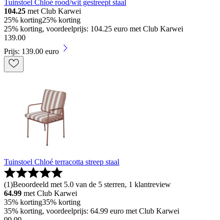
Tuinstoel Chloé rood/wit gestreept staal
104.25
met Club Karwei
25% korting
25% korting
25% korting, voordeelprijs: 104.25 euro met Club Karwei
139
.
00
Prijs: 139.00 euro
Tuinstoel Chloé terracotta streep staal
(
1
)
Beoordeeld met 5.0 van de 5 sterren, 1 klantreview
64.99
met Club Karwei
35% korting
35% korting
35% korting, voordeelprijs: 64.99 euro met Club Karwei
99
.
99