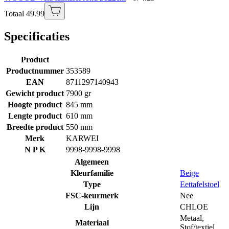
Totaal 49.99
Specificaties
Product
Productnummer
353589
EAN
8711297140943
Gewicht product
7900 gr
Hoogte product
845 mm
Lengte product
610 mm
Breedte product
550 mm
Merk
KARWEI
N P K
9998-9998-9998
Algemeen
Kleurfamilie
Beige
Type
Eettafelstoel
FSC-keurmerk
Nee
Lijn
CHLOE
Metaal
,
Materiaal
Stof/textiel