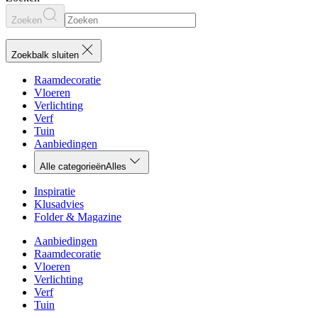
Zoeken
Zoekbalk sluiten
Raamdecoratie
Vloeren
Verlichting
Verf
Tuin
Aanbiedingen
Alle categorieën
Alles
Inspiratie
Klusadvies
Folder & Magazine
Aanbiedingen
Raamdecoratie
Vloeren
Verlichting
Verf
Tuin