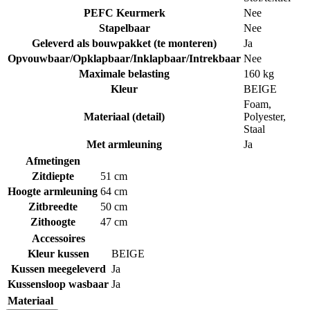
PEFC Keurmerk
Nee
Stapelbaar
Nee
Geleverd als bouwpakket (te monteren)
Ja
Opvouwbaar/Opklapbaar/Inklapbaar/Intrekbaar
Nee
Maximale belasting
160 kg
Kleur
BEIGE
Foam
,
Materiaal (detail)
Polyester
,
Staal
Met armleuning
Ja
Afmetingen
Zitdiepte
51 cm
Hoogte armleuning
64 cm
Zitbreedte
50 cm
Zithoogte
47 cm
Accessoires
Kleur kussen
BEIGE
Kussen meegeleverd
Ja
Kussensloop wasbaar
Ja
Materiaal