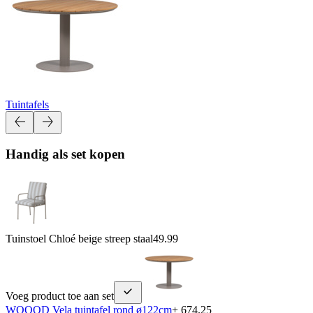
Tuintafels
Handig als set kopen
Tuinstoel Chloé beige streep staal
49.99
Voeg product toe aan set
WOOOD Vela tuintafel rond ø122cm
+ 674.25