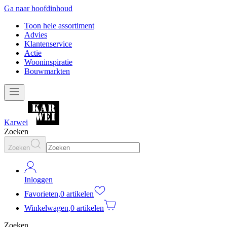
Ga naar hoofdinhoud
Toon hele assortiment
Advies
Klantenservice
Actie
Wooninspiratie
Bouwmarkten
Karwei
Zoeken
Zoeken
Inloggen
Favorieten
,
0 artikelen
Winkelwagen
,
0 artikelen
Zoeken