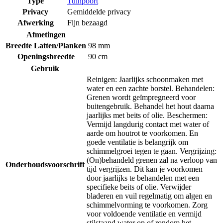
Type
Tuinpoort
Privacy
Gemiddelde privacy
Afwerking
Fijn bezaagd
Afmetingen
Breedte Latten/Planken
98 mm
Openingsbreedte
90 cm
Gebruik
Reinigen: Jaarlijks schoonmaken met
water en een zachte borstel. Behandelen:
Grenen wordt geïmpregneerd voor
buitengebruik. Behandel het hout daarna
jaarlijks met beits of olie. Beschermen:
Vermijd langdurig contact met water of
aarde om houtrot te voorkomen. En
goede ventilatie is belangrijk om
schimmelgroei tegen te gaan. Vergrijzing:
(On)behandeld grenen zal na verloop van
Onderhoudsvoorschrift
tijd vergrijzen. Dit kan je voorkomen
door jaarlijks te behandelen met een
specifieke beits of olie. Verwijder
bladeren en vuil regelmatig om algen en
schimmelvorming te voorkomen. Zorg
voor voldoende ventilatie en vermijd
stilstaand water op of rondom het