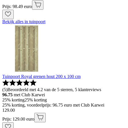
Prijs: 98.49 euro
Bekijk alles in tuinpoort
Tuinpoort Royal grenen hout 200 x 100 cm
(
5
)
Beoordeeld met 4.2 van de 5 sterren, 5 klantreviews
96.75
met Club Karwei
25% korting
25% korting
25% korting, voordeelprijs: 96.75 euro met Club Karwei
129
.
00
Prijs: 129.00 euro