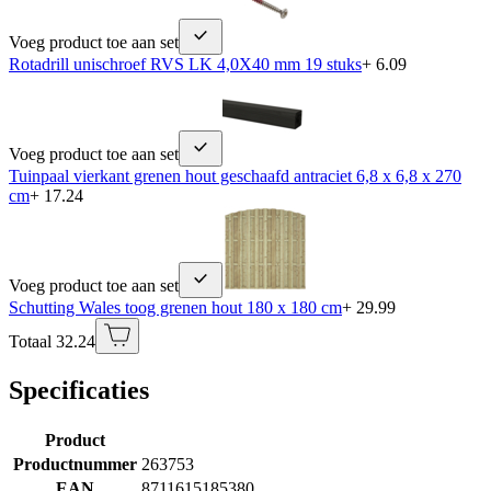
Voeg product toe aan set
Rotadrill unischroef RVS LK 4,0X40 mm 19 stuks
+ 6.09
Voeg product toe aan set
Tuinpaal vierkant grenen hout geschaafd antraciet 6,8 x 6,8 x 270
cm
+ 17.24
Voeg product toe aan set
Schutting Wales toog grenen hout 180 x 180 cm
+ 29.99
Totaal 32.24
Specificaties
Product
Productnummer
263753
EAN
8711615185380