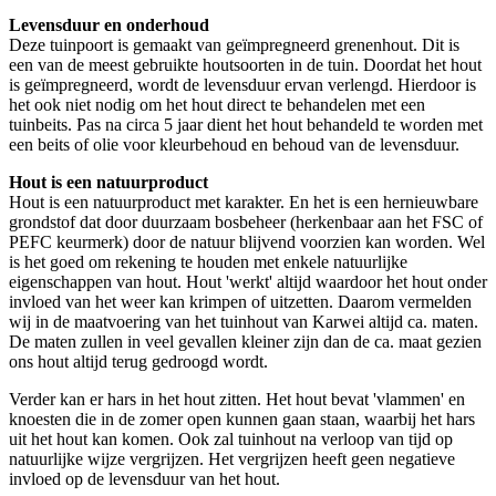
Levensduur en onderhoud
Deze tuinpoort is gemaakt van geïmpregneerd grenenhout. Dit is
een van de meest gebruikte houtsoorten in de tuin. Doordat het hout
is geïmpregneerd, wordt de levensduur ervan verlengd. Hierdoor is
het ook niet nodig om het hout direct te behandelen met een
tuinbeits. Pas na circa 5 jaar dient het hout behandeld te worden met
een beits of olie voor kleurbehoud en behoud van de levensduur.
Hout is een natuurproduct
Hout is een natuurproduct met karakter. En het is een hernieuwbare
grondstof dat door duurzaam bosbeheer (herkenbaar aan het FSC of
PEFC keurmerk) door de natuur blijvend voorzien kan worden. Wel
is het goed om rekening te houden met enkele natuurlijke
eigenschappen van hout. Hout 'werkt' altijd waardoor het hout onder
invloed van het weer kan krimpen of uitzetten. Daarom vermelden
wij in de maatvoering van het tuinhout van Karwei altijd ca. maten.
De maten zullen in veel gevallen kleiner zijn dan de ca. maat gezien
ons hout altijd terug gedroogd wordt.
Verder kan er hars in het hout zitten. Het hout bevat 'vlammen' en
knoesten die in de zomer open kunnen gaan staan, waarbij het hars
uit het hout kan komen. Ook zal tuinhout na verloop van tijd op
natuurlijke wijze vergrijzen. Het vergrijzen heeft geen negatieve
invloed op de levensduur van het hout.