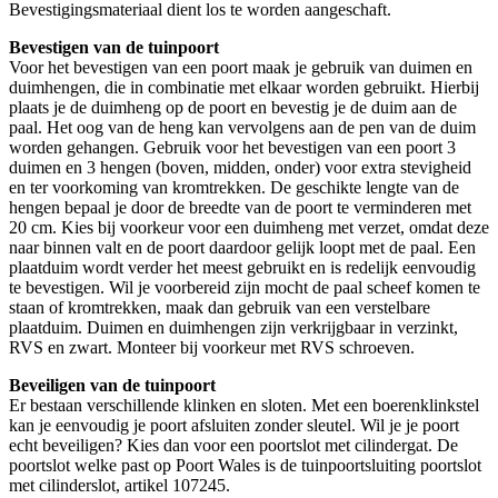
Bevestigingsmateriaal dient los te worden aangeschaft.
Bevestigen van de tuinpoort
Voor het bevestigen van een poort maak je gebruik van duimen en
duimhengen, die in combinatie met elkaar worden gebruikt. Hierbij
plaats je de duimheng op de poort en bevestig je de duim aan de
paal. Het oog van de heng kan vervolgens aan de pen van de duim
worden gehangen. Gebruik voor het bevestigen van een poort 3
duimen en 3 hengen (boven, midden, onder) voor extra stevigheid
en ter voorkoming van kromtrekken. De geschikte lengte van de
hengen bepaal je door de breedte van de poort te verminderen met
20 cm. Kies bij voorkeur voor een duimheng met verzet, omdat deze
naar binnen valt en de poort daardoor gelijk loopt met de paal. Een
plaatduim wordt verder het meest gebruikt en is redelijk eenvoudig
te bevestigen. Wil je voorbereid zijn mocht de paal scheef komen te
staan of kromtrekken, maak dan gebruik van een verstelbare
plaatduim. Duimen en duimhengen zijn verkrijgbaar in verzinkt,
RVS en zwart. Monteer bij voorkeur met RVS schroeven.
Beveiligen van de tuinpoort
Er bestaan verschillende klinken en sloten. Met een boerenklinkstel
kan je eenvoudig je poort afsluiten zonder sleutel. Wil je je poort
echt beveiligen? Kies dan voor een poortslot met cilindergat. De
poortslot welke past op Poort Wales is de tuinpoortsluiting poortslot
met cilinderslot, artikel 107245.