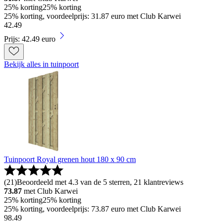
25% korting
25% korting
25% korting, voordeelprijs: 31.87 euro met Club Karwei
42
.
49
Prijs: 42.49 euro
Bekijk alles in tuinpoort
Tuinpoort Royal grenen hout 180 x 90 cm
(
21
)
Beoordeeld met 4.3 van de 5 sterren, 21 klantreviews
73.87
met Club Karwei
25% korting
25% korting
25% korting, voordeelprijs: 73.87 euro met Club Karwei
98
.
49