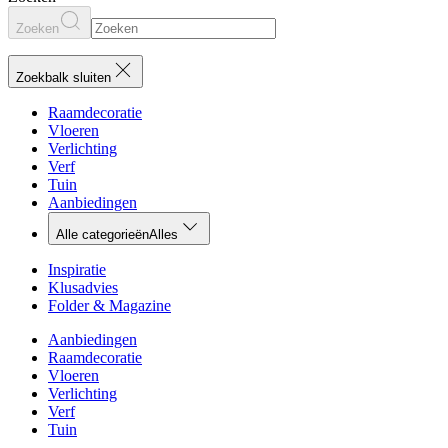
Zoeken
Zoekbalk sluiten
Raamdecoratie
Vloeren
Verlichting
Verf
Tuin
Aanbiedingen
Alle categorieën
Alles
Inspiratie
Klusadvies
Folder & Magazine
Aanbiedingen
Raamdecoratie
Vloeren
Verlichting
Verf
Tuin