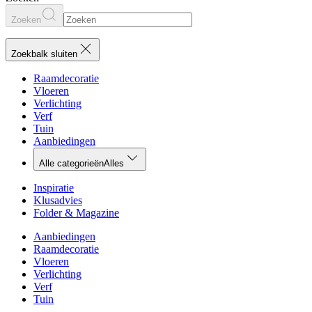
Zoeken
Zoekbalk sluiten
Raamdecoratie
Vloeren
Verlichting
Verf
Tuin
Aanbiedingen
Alle categorieën
Alles
Inspiratie
Klusadvies
Folder & Magazine
Aanbiedingen
Raamdecoratie
Vloeren
Verlichting
Verf
Tuin