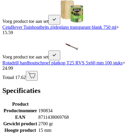
Voeg product toe aan set
CetaBever Tuinhoutbeits zijdeglans transparant blank 750 ml
+
15.59
Voeg product toe aan set
Rotadrill hardhoutschroef platkop T25 RVS 5x60 mm 100 stuks
+
24.99
Totaal 17.62
Specificaties
Product
Productnummer
190834
EAN
8711438069768
Gewicht product
2700 gr
Hoogte product
15 mm