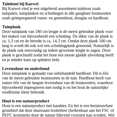
Tuinhout bij Karwei
Bij Karwei vind je een uitgebreid assortiment tuinhout zoals
tuinpalen, tuinplanken en schuttingen in alle gangbare houtsoorten
zoals geïmpregneerd vuren- en grenenhout, douglas en hardhout.
Tuinplank
Deze tuinplank van 180 cm lengte is de meest gebruikte plank voor
het maken van bijvoorbeeld een schutting. De dikte van de plank is
ca. 1,3 cm en de breedte is ca. 14,3 cm. Omdat deze plank 180 cm
lang is wordt dit ook wel een schuttingplank genoemd. Natuurlijk is
de plank ook eenvoudig op iedere gewenste lengte te zagen. Deze
plank is geschaafd zodat het hout een mooie gladde afwerking heeft
en je minder kans op splinters hebt.
Levensduur en onderhoud
Deze tuinplank is gemaakt van onbehandeld hardhout. Dit is één
van de meest gebruikte houtsoorten in de tuin. Hardhout heeft van
nature één van de langste levensduur van de houtsoorten, waardoor
bijvoorbeeld impregneren niet nodig is en het hout de natuurlijke
roodbruine kleur behoudt.
Hout is een natuurproduct
Hout is een natuurproduct met karakter. En het is een hernieuwbare
grondstof dat door duurzaam bosbeheer (herkenbaar aan het FSC of
PEFC keurmerk) door de natuur blijvend voorzien kan worden. Wel