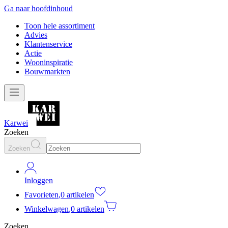
Ga naar hoofdinhoud
Toon hele assortiment
Advies
Klantenservice
Actie
Wooninspiratie
Bouwmarkten
Karwei
Zoeken
Zoeken
Inloggen
Favorieten
,
0 artikelen
Winkelwagen
,
0 artikelen
Zoeken