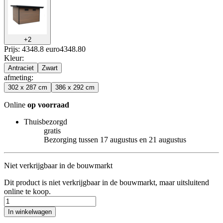
+
2
Prijs: 4348.8 euro
4348
.
80
Kleur
:
Antraciet
Zwart
afmeting
:
302 x 287 cm
386 x 292 cm
Online
op voorraad
Thuisbezorgd
gratis
Bezorging tussen 17 augustus en 21 augustus
Niet verkrijgbaar in de bouwmarkt
Dit product is niet verkrijgbaar in de bouwmarkt, maar uitsluitend
online te koop.
In winkelwagen