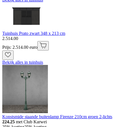
Tuinhuis Prato zwart 348 x 213 cm
2
.
514
.
00
Prijs: 2.514.00 euro
Bekijk alles in tuinhuis
Konstsmide staande buitenlamp Firenze 210cm groen 2-lichts
224.25
met Club Karwei
25% korting
25% korting