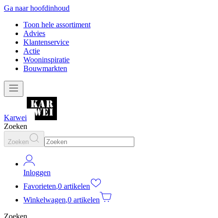
Ga naar hoofdinhoud
Toon hele assortiment
Advies
Klantenservice
Actie
Wooninspiratie
Bouwmarkten
Karwei
Zoeken
Zoeken
Inloggen
Favorieten
,
0 artikelen
Winkelwagen
,
0 artikelen
Zoeken