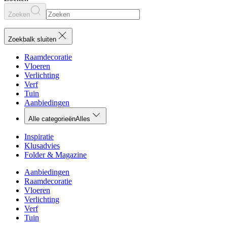
Zoeken
Zoekbalk sluiten
Raamdecoratie
Vloeren
Verlichting
Verf
Tuin
Aanbiedingen
Alle categorieën
Alles
Inspiratie
Klusadvies
Folder & Magazine
Aanbiedingen
Raamdecoratie
Vloeren
Verlichting
Verf
Tuin