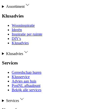
Assortiment
Klusadvies
Wooninspiratie
Ideeën
Inspiratie per ruimte
DIY's
Klusadvies
Klusadvies
Services
Gereedschap huren
Klusservice
Advies aan huis
PostNL afhaalpunt
Bekijk alle services
Services