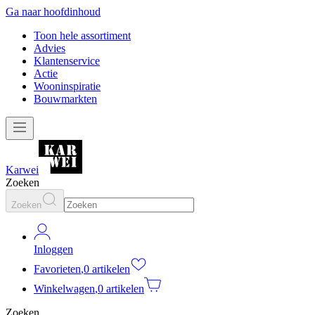
Ga naar hoofdinhoud
Toon hele assortiment
Advies
Klantenservice
Actie
Wooninspiratie
Bouwmarkten
Karwei
Zoeken
Zoeken
Inloggen
Favorieten
,
0 artikelen
Winkelwagen
,
0 artikelen
Zoeken