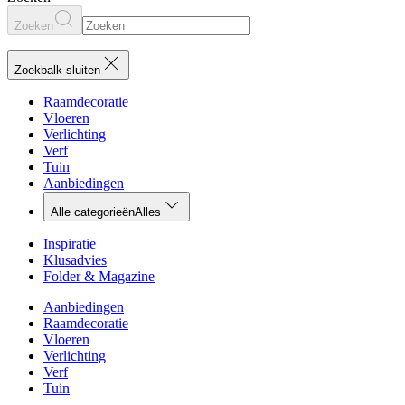
Zoeken
Zoekbalk sluiten
Raamdecoratie
Vloeren
Verlichting
Verf
Tuin
Aanbiedingen
Alle categorieën
Alles
Inspiratie
Klusadvies
Folder & Magazine
Aanbiedingen
Raamdecoratie
Vloeren
Verlichting
Verf
Tuin