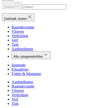
Zoeken
Zoekbalk sluiten
Raamdecoratie
Vloeren
Verlichting
Verf
Tuin
Aanbiedingen
Alle categorieën
Alles
Inspiratie
Klusadvies
Folder & Magazine
Aanbiedingen
Raamdecoratie
Vloeren
Verlichting
Verf
Tuin