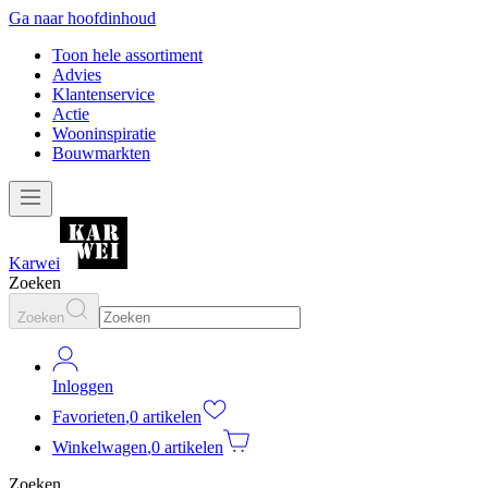
Ga naar hoofdinhoud
Toon hele assortiment
Advies
Klantenservice
Actie
Wooninspiratie
Bouwmarkten
Karwei
Zoeken
Zoeken
Inloggen
Favorieten
,
0 artikelen
Winkelwagen
,
0 artikelen
Zoeken