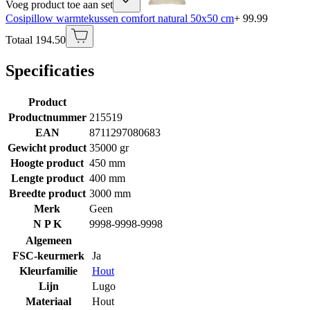
Voeg product toe aan set
Cosipillow warmtekussen comfort natural 50x50 cm
+ 99.99
Totaal 194.50
Specificaties
Product
Productnummer
215519
EAN
8711297080683
Gewicht product
35000 gr
Hoogte product
450 mm
Lengte product
400 mm
Breedte product
3000 mm
Merk
Geen
N P K
9998-9998-9998
Algemeen
FSC-keurmerk
Ja
Kleurfamilie
Hout
Lijn
Lugo
Materiaal
Hout