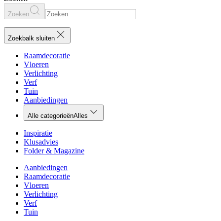
Zoeken
Zoekbalk sluiten
Raamdecoratie
Vloeren
Verlichting
Verf
Tuin
Aanbiedingen
Alle categorieën
Alles
Inspiratie
Klusadvies
Folder & Magazine
Aanbiedingen
Raamdecoratie
Vloeren
Verlichting
Verf
Tuin