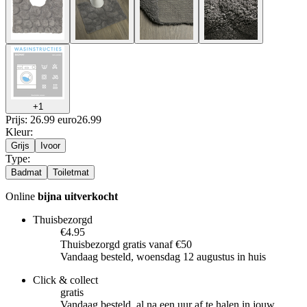
+
1
Prijs: 26.99 euro
26
.
99
Kleur
:
Grijs
Ivoor
Type
:
Badmat
Toiletmat
Online
bijna uitverkocht
Thuisbezorgd
€4.95
Thuisbezorgd gratis vanaf €50
Vandaag besteld, woensdag 12 augustus in huis
Click & collect
gratis
Vandaag besteld, al na een uur af te halen in jouw