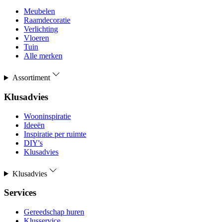
Meubelen
Raamdecoratie
Verlichting
Vloeren
Tuin
Alle merken
Assortiment
Klusadvies
Wooninspiratie
Ideeën
Inspiratie per ruimte
DIY's
Klusadvies
Klusadvies
Services
Gereedschap huren
Klusservice