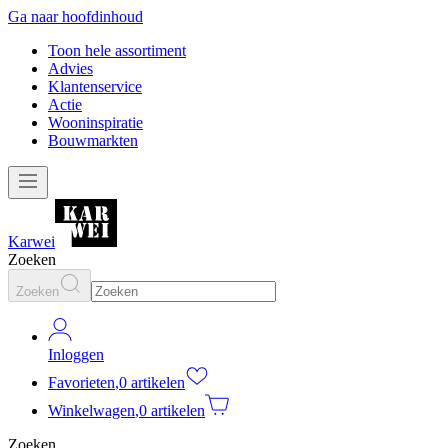
Ga naar hoofdinhoud
Toon hele assortiment
Advies
Klantenservice
Actie
Wooninspiratie
Bouwmarkten
Karwei
Zoeken
Zoeken
Inloggen
Favorieten
,
0 artikelen
Winkelwagen
,
0 artikelen
Zoeken