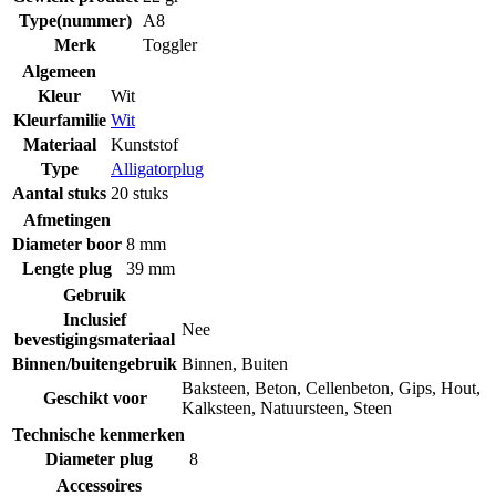
Type(nummer)
A8
Merk
Toggler
Algemeen
Kleur
Wit
Kleurfamilie
Wit
Materiaal
Kunststof
Type
Alligatorplug
Aantal stuks
20 stuks
Afmetingen
Diameter boor
8 mm
Lengte plug
39 mm
Gebruik
Inclusief
Nee
bevestigingsmateriaal
Binnen/buitengebruik
Binnen
,
Buiten
Baksteen
,
Beton
,
Cellenbeton
,
Gips
,
Hout
,
Geschikt voor
Kalksteen
,
Natuursteen
,
Steen
Technische kenmerken
Diameter plug
8
Accessoires