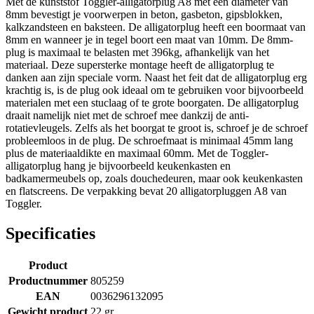
Met de kunststof Toggler-alligatorplug A8 met een diameter van
8mm bevestigt je voorwerpen in beton, gasbeton, gipsblokken,
kalkzandsteen en baksteen. De alligatorplug heeft een boormaat van
8mm en wanneer je in tegel boort een maat van 10mm. De 8mm-
plug is maximaal te belasten met 396kg, afhankelijk van het
materiaal. Deze supersterke montage heeft de alligatorplug te
danken aan zijn speciale vorm. Naast het feit dat de alligatorplug erg
krachtig is, is de plug ook ideaal om te gebruiken voor bijvoorbeeld
materialen met een stuclaag of te grote boorgaten. De alligatorplug
draait namelijk niet met de schroef mee dankzij de anti-
rotatievleugels. Zelfs als het boorgat te groot is, schroef je de schroef
probleemloos in de plug. De schroefmaat is minimaal 45mm lang
plus de materiaaldikte en maximaal 60mm. Met de Toggler-
alligatorplug hang je bijvoorbeeld keukenkasten en
badkamermeubels op, zoals douchedeuren, maar ook keukenkasten
en flatscreens. De verpakking bevat 20 alligatorpluggen A8 van
Toggler.
Specificaties
Product
Productnummer
805259
EAN
0036296132095
Gewicht product
22 gr