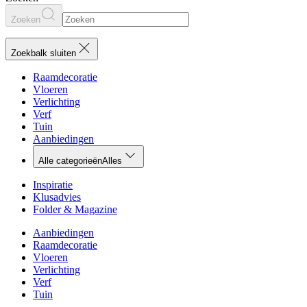
Zoeken
Zoekbalk sluiten
Raamdecoratie
Vloeren
Verlichting
Verf
Tuin
Aanbiedingen
Alle categorieën
Alles
Inspiratie
Klusadvies
Folder & Magazine
Aanbiedingen
Raamdecoratie
Vloeren
Verlichting
Verf
Tuin