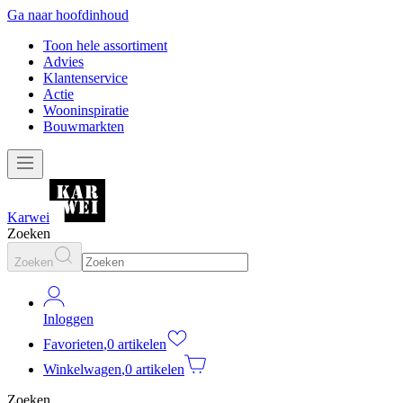
Ga naar hoofdinhoud
Toon hele assortiment
Advies
Klantenservice
Actie
Wooninspiratie
Bouwmarkten
Karwei
Zoeken
Zoeken
Inloggen
Favorieten
,
0 artikelen
Winkelwagen
,
0 artikelen
Zoeken