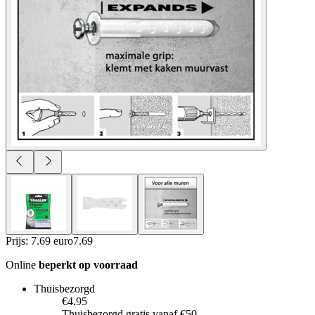
Prijs: 7.69 euro
7
.
69
Online
beperkt op voorraad
Thuisbezorgd
€4.95
Thuisbezorgd gratis vanaf €50