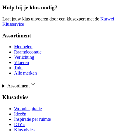
Hulp bij je klus nodig?
Laat jouw klus uitvoeren door een klusexpert met de
Karwei
Klusservice
Assortiment
Meubelen
Raamdecoratie
Verlichting
Vloeren
Tuin
Alle merken
Assortiment
Klusadvies
Wooninspiratie
Ideeën
Inspiratie per ruimte
DIY's
Klusadvies