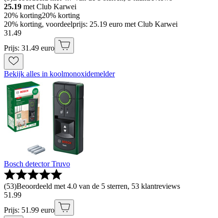
25.19
met Club Karwei
20% korting
20% korting
20% korting, voordeelprijs: 25.19 euro met Club Karwei
31
.
49
Prijs: 31.49 euro
Bekijk alles in koolmonoxidemelder
Bosch detector Truvo
(
53
)
Beoordeeld met 4.0 van de 5 sterren, 53 klantreviews
51
.
99
Prijs: 51.99 euro