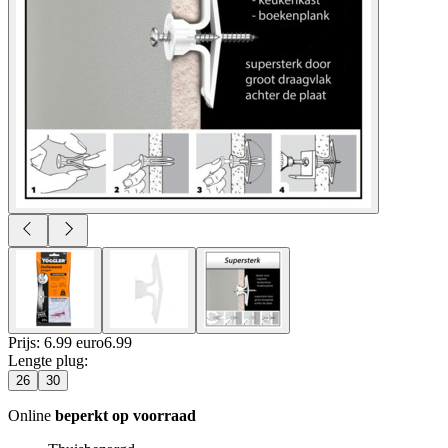
Prijs: 6.99 euro
6
.
99
Lengte plug
:
26
30
Online
beperkt op voorraad