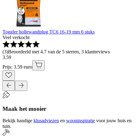
Toggler hollewandplug TC6 16-19 mm 6 stuks
Veel verkocht
(
3
)
Beoordeeld met 4.7 van de 5 sterren, 3 klantreviews
3
.
59
Prijs: 3.59 euro
Maak het mooier
Bekijk handige
klusadviezen
en
wooninspiratie
voor jouw huis en
tuin.