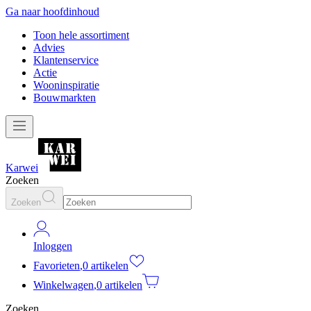
Ga naar hoofdinhoud
Toon hele assortiment
Advies
Klantenservice
Actie
Wooninspiratie
Bouwmarkten
Karwei
Zoeken
Zoeken
Inloggen
Favorieten
,
0 artikelen
Winkelwagen
,
0 artikelen
Zoeken