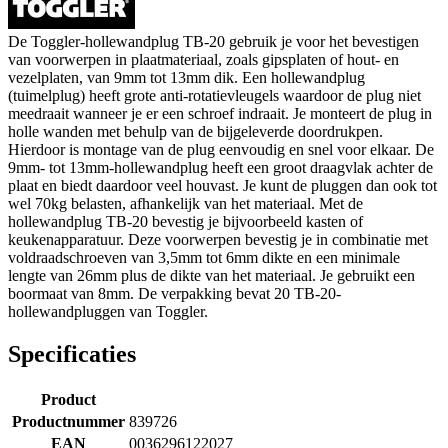
De Toggler-hollewandplug TB-20 gebruik je voor het bevestigen
van voorwerpen in plaatmateriaal, zoals gipsplaten of hout- en
vezelplaten, van 9mm tot 13mm dik. Een hollewandplug
(tuimelplug) heeft grote anti-rotatievleugels waardoor de plug niet
meedraait wanneer je er een schroef indraait. Je monteert de plug in
holle wanden met behulp van de bijgeleverde doordrukpen.
Hierdoor is montage van de plug eenvoudig en snel voor elkaar. De
9mm- tot 13mm-hollewandplug heeft een groot draagvlak achter de
plaat en biedt daardoor veel houvast. Je kunt de pluggen dan ook tot
wel 70kg belasten, afhankelijk van het materiaal. Met de
hollewandplug TB-20 bevestig je bijvoorbeeld kasten of
keukenapparatuur. Deze voorwerpen bevestig je in combinatie met
voldraadschroeven van 3,5mm tot 6mm dikte en een minimale
lengte van 26mm plus de dikte van het materiaal. Je gebruikt een
boormaat van 8mm. De verpakking bevat 20 TB-20-
hollewandpluggen van Toggler.
Specificaties
Product
Productnummer
839726
EAN
0036296122027