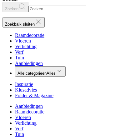
Zoeken
Zoekbalk sluiten
Raamdecoratie
Vloeren
Verlichting
Verf
Tuin
Aanbiedingen
Alle categorieën
Alles
Inspiratie
Klusadvies
Folder & Magazine
Aanbiedingen
Raamdecoratie
Vloeren
Verlichting
Verf
Tuin