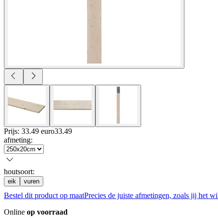
Prijs: 33.49 euro
33
.
49
afmeting
:
houtsoort
:
eik
vuren
Bestel dit product op maat
Precies de juiste afmetingen, zoals jij het wi
Online
op voorraad