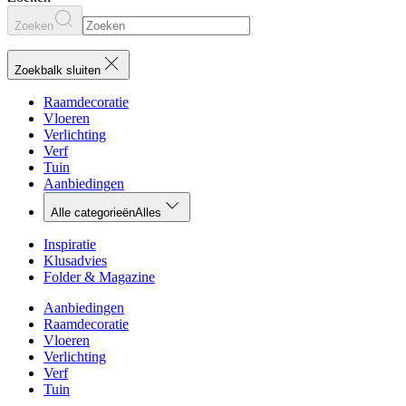
Zoeken
Zoekbalk sluiten
Raamdecoratie
Vloeren
Verlichting
Verf
Tuin
Aanbiedingen
Alle categorieën
Alles
Inspiratie
Klusadvies
Folder & Magazine
Aanbiedingen
Raamdecoratie
Vloeren
Verlichting
Verf
Tuin