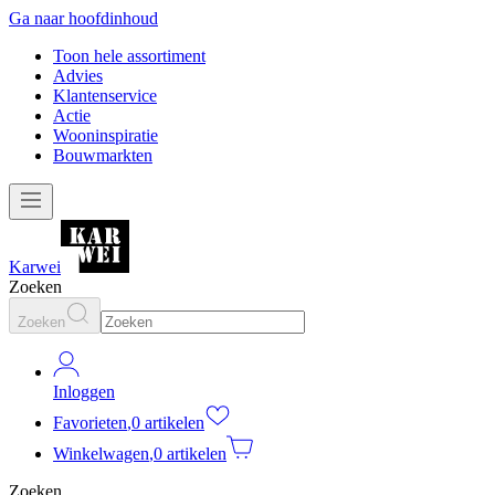
Ga naar hoofdinhoud
Toon hele assortiment
Advies
Klantenservice
Actie
Wooninspiratie
Bouwmarkten
Karwei
Zoeken
Zoeken
Inloggen
Favorieten
,
0 artikelen
Winkelwagen
,
0 artikelen
Zoeken