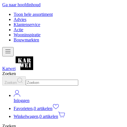
Ga naar hoofdinhoud
Toon hele assortiment
Advies
Klantenservice
Actie
Wooninspiratie
Bouwmarkten
Karwei
Zoeken
Zoeken
Inloggen
Favorieten
,
0 artikelen
Winkelwagen
,
0 artikelen
Zoeken