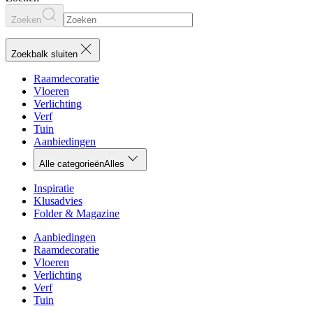
Zoeken
Zoekbalk sluiten
Raamdecoratie
Vloeren
Verlichting
Verf
Tuin
Aanbiedingen
Alle categorieën
Alles
Inspiratie
Klusadvies
Folder & Magazine
Aanbiedingen
Raamdecoratie
Vloeren
Verlichting
Verf
Tuin