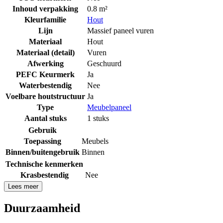
Inhoud verpakking
0.8 m²
Kleurfamilie
Hout
Lijn
Massief paneel vuren
Materiaal
Hout
Materiaal (detail)
Vuren
Afwerking
Geschuurd
PEFC Keurmerk
Ja
Waterbestendig
Nee
Voelbare houtstructuur
Ja
Type
Meubelpaneel
Aantal stuks
1 stuks
Gebruik
Toepassing
Meubels
Binnen/buitengebruik
Binnen
Technische kenmerken
Krasbestendig
Nee
Lees meer
Duurzaamheid