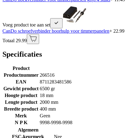
Voeg product toe aan set
CanDo schroefverbinder boorhulp voor timmerpanelen
+ 22.99
Totaal 29.99
Specificaties
Product
Productnummer
266516
EAN
8711283481586
Gewicht product
6500 gr
Hoogte product
18 mm
Lengte product
2000 mm
Breedte product
400 mm
Merk
Geen
N P K
9998-9998-9998
Algemeen
FSC-keurmerk
Nee