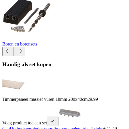
Boren en borensets
Handig als set kopen
Timmerpaneel massief vuren 18mm 200x40cm
29.99
Voeg product toe aan set
CanDo hoekverbinder voor timmerpanelen grijs 4 stuks
+ 11.49