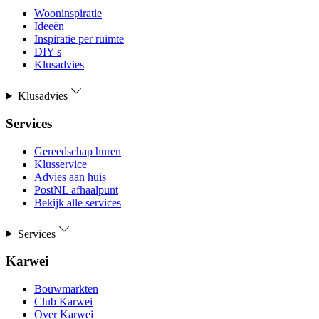
Wooninspiratie
Ideeën
Inspiratie per ruimte
DIY's
Klusadvies
Klusadvies
Services
Gereedschap huren
Klusservice
Advies aan huis
PostNL afhaalpunt
Bekijk alle services
Services
Karwei
Bouwmarkten
Club Karwei
Over Karwei