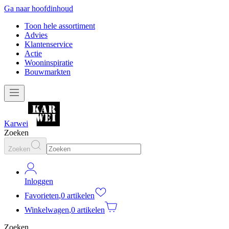
Ga naar hoofdinhoud
Toon hele assortiment
Advies
Klantenservice
Actie
Wooninspiratie
Bouwmarkten
Karwei
Zoeken
Zoeken
Inloggen
Favorieten
,
0 artikelen
Winkelwagen
,
0 artikelen
Zoeken