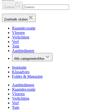
Zoeken
Zoekbalk sluiten
Raamdecoratie
Vloeren
Verlichting
Verf
Tuin
Aanbiedingen
Alle categorieën
Alles
Inspiratie
Klusadvies
Folder & Magazine
Aanbiedingen
Raamdecoratie
Vloeren
Verlichting
Verf
Tuin