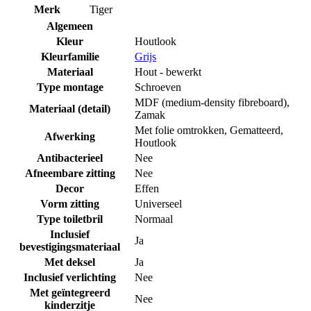
Merk
Tiger
Algemeen
Kleur
Houtlook
Kleurfamilie
Grijs
Materiaal
Hout - bewerkt
Type montage
Schroeven
MDF (medium-density fibreboard)
,
Materiaal (detail)
Zamak
Met folie omtrokken
,
Gematteerd
,
Afwerking
Houtlook
Antibacterieel
Nee
Afneembare zitting
Nee
Decor
Effen
Vorm zitting
Universeel
Type toiletbril
Normaal
Inclusief
Ja
bevestigingsmateriaal
Met deksel
Ja
Inclusief verlichting
Nee
Met geïntegreerd
Nee
kinderzitje